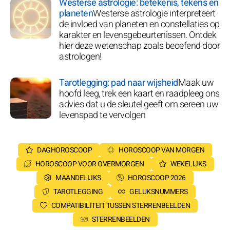
Westerse astrologie: betekenis, tekens en
planeten
Westerse astrologie interpreteert
de invloed van planeten en constellaties op
karakter en levensgebeurtenissen. Ontdek
hier deze wetenschap zoals beoefend door
astrologen!
Tarotlegging: pad naar wijsheid
Maak uw
hoofd leeg, trek een kaart en raadpleeg ons
advies dat u de sleutel geeft om sereen uw
levenspad te vervolgen
DAGHOROSCOOP
HOROSCOOP VAN MORGEN
HOROSCOOP VOOR OVERMORGEN
WEKELIJKS
MAANDELIJKS
HOROSCOOP 2026
TAROTLEGGING
GELUKSNUMMERS
COMPATIBILITEIT TUSSEN STERRENBEELDEN
STERRENBEELDEN