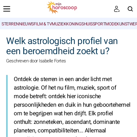
STERRENNIEUWS
FILM & TV
MUZIEK
KONINGSHUIS
SPORT
MODE
KUNSTWE
ZOEKEN
Welk astrologisch profiel van
een beroemdheid zoekt u?
Geschreven door Isabelle Fortes
Ontdek de sterren in een ander licht met
astrologie. Of het nu film, muziek, sport of
mode betreft: ontdek hier iconische
persoonlijkheden en duik in hun geboortehemel
om te begrijpen wat hen drijft. Elk profiel
onthult: zonneteken, ascendant, dominante
planeten, compatibiliteiten... Allemaal