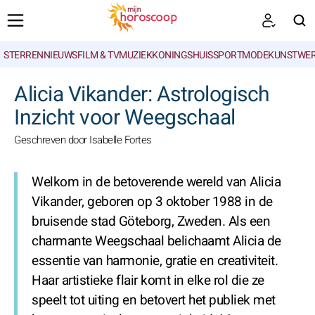
STERRENNIEUWS
FILM & TV
MUZIEK
KONINGSHUIS
SPORT
MODE
KUNSTWE
ZOEKEN
Alicia Vikander: Astrologisch
Inzicht voor Weegschaal
Geschreven door Isabelle Fortes
Welkom in de betoverende wereld van Alicia
Vikander, geboren op 3 oktober 1988 in de
bruisende stad Göteborg, Zweden. Als een
charmante Weegschaal belichaamt Alicia de
essentie van harmonie, gratie en creativiteit.
Haar artistieke flair komt in elke rol die ze
speelt tot uiting en betovert het publiek met