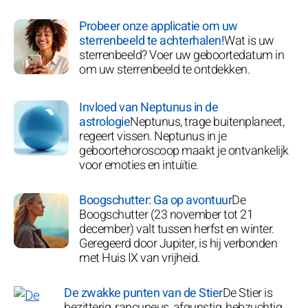
Probeer onze applicatie om uw
sterrenbeeld te achterhalen!
Wat is uw
sterrenbeeld? Voer uw geboortedatum in
om uw sterrenbeeld te ontdekken.
Invloed van Neptunus in de
astrologie
Neptunus, trage buitenplaneet,
regeert vissen. Neptunus in je
geboortehoroscoop maakt je ontvankelijk
voor emoties en intuïtie.
Boogschutter: Ga op avontuur
De
Boogschutter (23 november tot 21
december) valt tussen herfst en winter.
Geregeerd door Jupiter, is hij verbonden
met Huis IX van vrijheid.
De zwakke punten van de Stier
De Stier is
bezitterig, rancuneus, afgunstig, hebzuchtig,