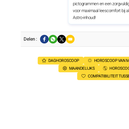
pictogrammen en een zorgvuldi
voor maximaal leescomfort bij a
Astro-inhoud!
Delen :
DAGHOROSCOOP
HOROSCOOP VAN 
MAANDELIJKS
HOROSCOO
COMPATIBILITEIT TUS