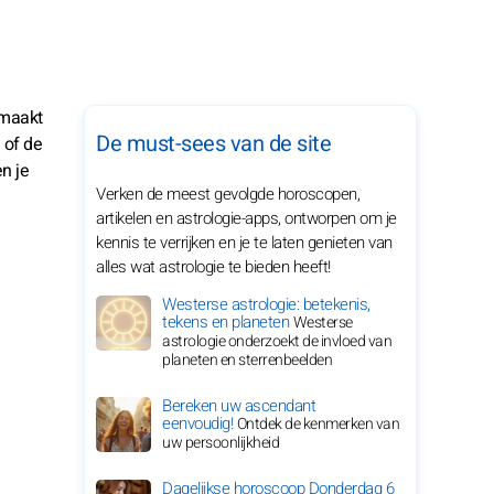
emaakt
De must-sees van de site
 of de
n je
Verken de meest gevolgde horoscopen,
artikelen en astrologie-apps, ontworpen om je
kennis te verrijken en je te laten genieten van
alles wat astrologie te bieden heeft!
Westerse astrologie: betekenis,
tekens en planeten
Westerse
astrologie onderzoekt de invloed van
planeten en sterrenbeelden
Bereken uw ascendant
eenvoudig!
Ontdek de kenmerken van
uw persoonlijkheid
Dagelijkse horoscoop Donderdag 6