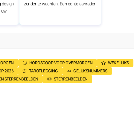
g design
zonder te wachten. Een echte aanrader!
l uw
MORGEN
HOROSCOOP VOOR OVERMORGEN
WEKELIJKS
P 2026
TAROTLEGGING
GELUKSNUMMERS
SEN STERRENBEELDEN
STERRENBEELDEN