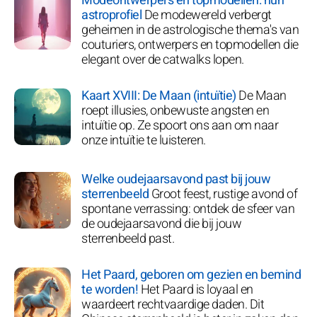
Modeontwerpers en topmodellen: hun
astroprofiel
De modewereld verbergt
geheimen in de astrologische thema's van
couturiers, ontwerpers en topmodellen die
elegant over de catwalks lopen.
Kaart XVIII: De Maan (intuïtie)
De Maan
roept illusies, onbewuste angsten en
intuïtie op. Ze spoort ons aan om naar
onze intuïtie te luisteren.
Welke oudejaarsavond past bij jouw
sterrenbeeld
Groot feest, rustige avond of
spontane verrassing: ontdek de sfeer van
de oudejaarsavond die bij jouw
sterrenbeeld past.
Het Paard, geboren om gezien en bemind
te worden!
Het Paard is loyaal en
waardeert rechtvaardige daden. Dit