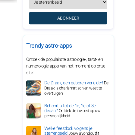
ABONNEER
Trendy astro-apps
Ontdek de populairste astrologie-, tarot- en
numerologie-apps van het moment op onze
site:
De Draak, een geboren verleider!
De
Draak is charismatisch en weet te
overtuigen
Behoort u tot de 1e, 2e of 3e
decan?
Ontdek de invloed op uw
persoonlijkheid
Welke feestlook volgens je
sterrenbeeld
Jouw avondoutfit