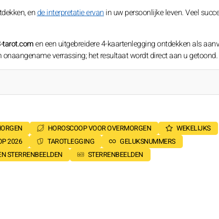
ntdekken, en
de interpretatie ervan
in uw persoonlijke leven. Veel succ
-tarot.com
en een uitgebreidere 4-kaartenlegging ontdekken als aanv
geen onaangename verrassing; het resultaat wordt direct aan u getoond.
MORGEN
HOROSCOOP VOOR OVERMORGEN
WEKELIJKS
P 2026
TAROTLEGGING
GELUKSNUMMERS
SEN STERRENBEELDEN
STERRENBEELDEN