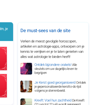
ën, je
De must-sees van de site
Verken de meest gevolgde horoscopen,
artikelen en astrologie-apps, ontworpen om je
kennis te verrijken en je te laten genieten van
alles wat astrologie te bieden heeft!
Ontdek bijzondere orakels!
Alle
sleutels om uw dagelijks leven te
begrijpen
Je Kerst goed georganiseerd
Ontdek
je gepersonaliseerde kerstto-do-lijst
volgens je sterrenbeeld.
Kreeft: Voel hun zachtheid
De Kreeft
(21 juni tot 22 juli) wordt geregeerd