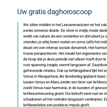
Uw gratis daghoroscoop
We zitten midden in het Leeuwenseizoen en het vakan
eerste zomerse drukte. De sfeer is vrolijk, mede dank
werkt van nature als een versterker en stimuleert je s
vrienden, je erbij horen voelen en soms zelfs het mi
draait om een intense sociale dynamiek. Het harmon
mooie perspectieven. Het maakt het organiseren van 
de hoop dat je deze periode niet alleen hoeft door t
voor spanning zorgde, neemt langzaam af. Daardoor 
geforceerde relaties. Ook op liefdesgebied lijkt het 
Venus in Weegschaal, die donderdag gepland staat, 
tussen Venus en Mars, eerder een bron van liefdesco
zoekt Venus naar harmonie, in de kunsten of gewoo
liefdesvernieuwing groeit. Die belooft weer rust en 
schaduwen uit het verleden langzaam verdwijnen. Er
liefdesrelaties een positieve impuls geeft.