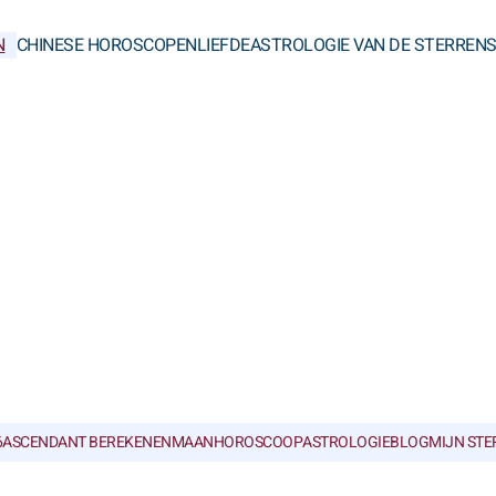
N
CHINESE HOROSCOPEN
LIEFDE
ASTROLOGIE VAN DE STERREN
6
ASCENDANT BEREKENEN
MAANHOROSCOOP
ASTROLOGIEBLOG
MIJN ST