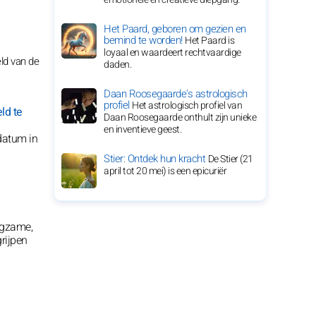
Het Paard, geboren om gezien en
bemind te worden!
Het Paard is
loyaal en waardeert rechtvaardige
ld van de
daden.
Daan Roosegaarde's astrologisch
profiel
Het astrologisch profiel van
ld te
Daan Roosegaarde onthult zijn unieke
en inventieve geest.
datum in
Stier: Ontdek hun kracht
De Stier (21
april tot 20 mei) is een epicuriër
rgzame,
rijpen