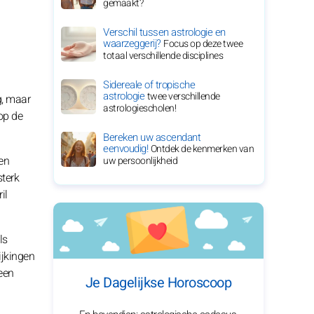
gemaakt?
Verschil tussen astrologie en
waarzeggerij?
Focus op deze twee
totaal verschillende disciplines
Sidereale of tropische
astrologie
twee verschillende
g, maar
astrologiescholen!
op de
Bereken uw ascendant
eenvoudig!
Ontdek de kenmerken van
en
uw persoonlijkheid
sterk
il
ls
ijkingen
een
Je Dagelijkse Horoscoop