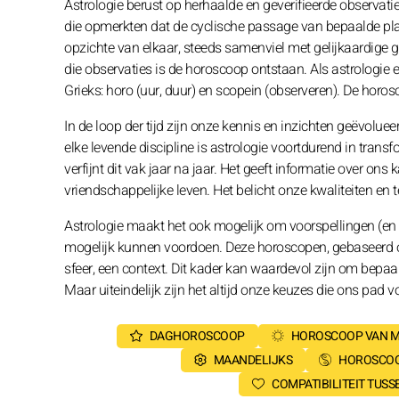
Astrologie berust op herhaalde en geverifieerde observati
die opmerkten dat de cyclische passage van bepaalde pla
opzichte van elkaar, steeds samenviel met gelijkaardige g
die observaties is de horoscoop ontstaan. Als astrologie 
Grieks: horo (uur, duur) en scopein (observeren). De horo
In de loop der tijd zijn onze kennis en inzichten geëvol
elke levende discipline is astrologie voortdurend in transfo
verfijnt dit vak jaar na jaar. Het geeft informatie over ons
vriendschappelijke leven. Het belicht onze kwaliteiten e
Astrologie maakt het ook mogelijk om voorspellingen (en 
mogelijk kunnen voordoen. Deze horoscopen, gebaseerd op 
sfeer, een context. Dit kader kan waardevol zijn om bepaal
Maar uiteindelijk zijn het altijd onze keuzes die ons pad 
DAGHOROSCOOP
HOROSCOOP VAN 
MAANDELIJKS
HOROSCOO
COMPATIBILITEIT TUS