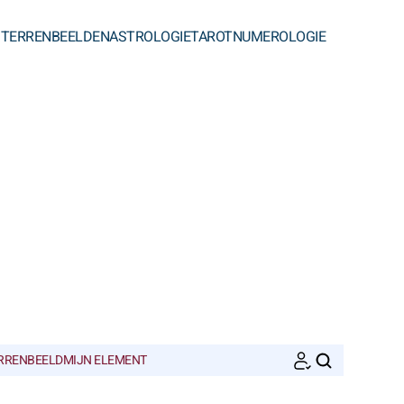
STERRENBEELDEN
ASTROLOGIE
TAROT
NUMEROLOGIE
ERRENBEELD
MIJN ELEMENT
ZOEKEN