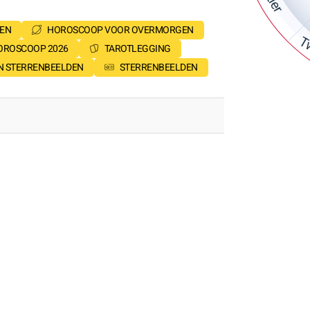
Stier
EN
HOROSCOOP VOOR OVERMORGEN
Tw
OROSCOOP 2026
TAROTLEGGING
EN STERRENBEELDEN
STERRENBEELDEN