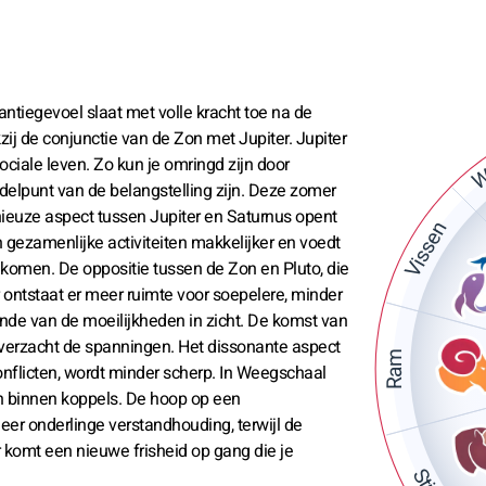
tiegevoel slaat met volle kracht toe na de
W
zij de conjunctie van de Zon met Jupiter. Jupiter
ociale leven. Zo kun je omringd zijn door
ddelpunt van de belangstelling zijn. Deze zomer
ieuze aspect tussen Jupiter en Saturnus opent
Vissen
gezamenlijke activiteiten makkelijker en voedt
e komen. De oppositie tussen de Zon en Pluto, die
ontstaat er meer ruimte voor soepelere, minder
einde van de moeilijkheden in zicht. De komst van
verzacht de spanningen. Het dissonante aspect
Ram
nflicten, wordt minder scherp. In Weegschaal
n binnen koppels. De hoop op een
meer onderlinge verstandhouding, terwijl de
 komt een nieuwe frisheid op gang die je