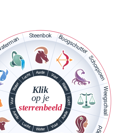
Steenbok
Boogschutter
aterman
Schorpioen
Aarde
Lucht
Vuur
Water
Water
Klik
Weegschaal
op je
Lucht
Vuur
sterrenbeeld
Aarde
Aarde
Lucht
Vuur
Water