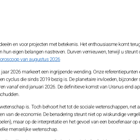
deeën en voor projecten met betekenis. Het enthousiasme komt teru
n hun eigen belangen nastreven. Durven vernieuwen, terwijl u steunt 
oroscoop van augustus 2026
t jaar 2026 markeert een ingrijpende wending. Onze referentiepunten 
n cyclus die sinds 2019 bezig is. De planetaire invloeden, bijzonder 
ren vanaf eind januari 2026. De definitieve komst van Uranus eind apr
schudden.
 wetenschap is. Toch behoort het tot de sociale wetenschappen, net a
len van de economie. De benadering steunt niet op wiskundige vergel
elen), maar op de interpretatie en het gevoel van een beoefenaar op 
 elke menselijke wetenschap.