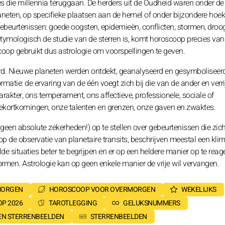
es die millennia teruggaan. De herders uit de Oudheid waren onder de
neten, op specifieke plaatsen aan de hemel of onder bijzondere hoek
ebeurtenissen: goede oogsten, epidemieën, conflicten, stormen, droogt
etymologisch de studie van de sterren is, komt horoscoop precies van
scoop gebruikt dus astrologie om voorspellingen te geven.
ueerd. Nieuwe planeten werden ontdekt, geanalyseerd en gesymboliseer
rmatie: de ervaring van de één voegt zich bij die van de ander en verri
 karakter, ons temperament, ons affectieve, professionele, sociale of
n tekortkomingen, onze talenten en grenzen, onze gaven en zwaktes.
geen absolute zekerheden!) op te stellen over gebeurtenissen die zic
de observatie van planetaire transits, beschrijven meestal een klim
de situaties beter te begrijpen en er op een heldere manier op te reag
vormen. Astrologie kan op geen enkele manier de vrije wil vervangen.
MORGEN
HOROSCOOP VOOR OVERMORGEN
WEKELIJKS
P 2026
TAROTLEGGING
GELUKSNUMMERS
SEN STERRENBEELDEN
STERRENBEELDEN