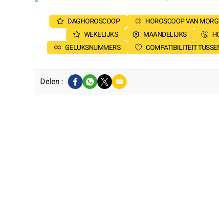
DAGHOROSCOOP
HOROSCOOP VAN MORG
WEKELIJKS
MAANDELIJKS
H
GELUKSNUMMERS
COMPATIBILITEIT TUSS
Delen :