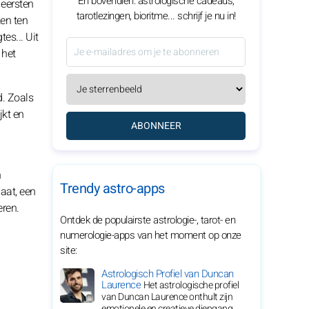
En bovendien: astrologische cadeaus,
 eersten
tarotlezingen, bioritme... schrijf je nu in!
en ten
es... Uit
 het
d. Zoals
jkt en
ABONNEER
h
Trendy astro-apps
aat, een
eren.
Ontdek de populairste astrologie-, tarot- en
numerologie-apps van het moment op onze
site:
Astrologisch Profiel van Duncan
Laurence
Het astrologische profiel
van Duncan Laurence onthult zijn
emotionele en creatieve diepgang.