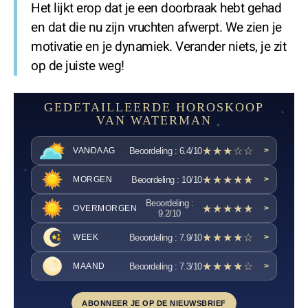
Het lijkt erop dat je een doorbraak hebt gehad
en dat die nu zijn vruchten afwerpt. We zien je
motivatie en je dynamiek. Verander niets, je zit
op de juiste weg!
GEDETAILLEERDE HOROSKOOP
VAN WATERMAN
★★★☆☆
Beoordeling : 6.4/10
VANDAAG
>
★★★★★
Beoordeling : 10/10
MORGEN
>
Beoordeling :
★★★★★
OVERMORGEN
>
9.2/10
★★★★☆
Beoordeling : 7.9/10
WEEK
>
★★★★☆
Beoordeling : 7.3/10
MAAND
>
ABONNEER JE OP DE NIEUWSBRIEF