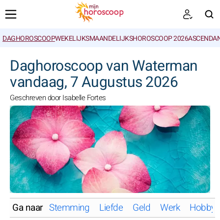
DAGHOROSCOOP
WEKELIJKS
MAANDELIJKS
HOROSCOOP 2026
ASCENDAN
ZOEKEN
Daghoroscoop van Waterman
vandaag, 7 Augustus 2026
Geschreven door Isabelle Fortes
Ga naar
Stemming
Liefde
Geld
Werk
Hobby'