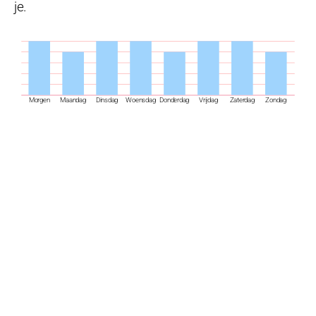
je.
Morgen
Maandag
Dinsdag
Woensdag
Donderdag
Vrijdag
Zaterdag
Zondag