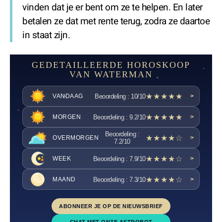
vinden dat je er bent om ze te helpen. En later
betalen ze dat met rente terug, zodra ze daartoe
in staat zijn.
GEDETAILLEERDE HOROSKOOP
VAN WATERMAN
★★★★★
Beoordeling : 10/10
VANDAAG
>
★★★★★
Beoordeling : 9.2/10
MORGEN
>
Beoordeling :
★★★★☆
OVERMORGEN
>
7.2/10
★★★★☆
Beoordeling : 7.9/10
WEEK
>
★★★★☆
Beoordeling : 7.3/10
MAAND
>
ABONNEER JE OP DE NIEUWSBRIEF