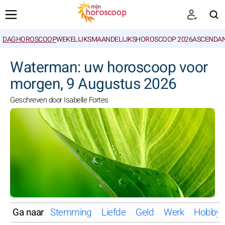
DAGHOROSCOOP
WEKELIJKS
MAANDELIJKS
HOROSCOOP 2026
ASCENDAN
ZOEKEN
Waterman: uw horoscoop voor
morgen, 9 Augustus 2026
Geschreven door Isabelle Fortes
Ga naar
Stemming
Liefde
Geld
Werk
Hobby'