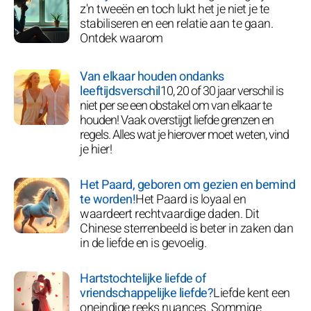
z'n tweeën en toch lukt het je niet je te
stabiliseren en een relatie aan te gaan.
Ontdek waarom
Van elkaar houden ondanks
leeftijdsverschil
10, 20 of 30 jaar verschil is
niet per se een obstakel om van elkaar te
houden! Vaak overstijgt liefde grenzen en
regels. Alles wat je hierover moet weten, vind
je hier!
Het Paard, geboren om gezien en bemind
te worden!
Het Paard is loyaal en
waardeert rechtvaardige daden. Dit
Chinese sterrenbeeld is beter in zaken dan
in de liefde en is gevoelig.
Hartstochtelijke liefde of
vriendschappelijke liefde?
Liefde kent een
oneindige reeks nuances. Sommige