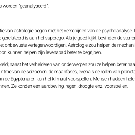
s worden "geanalyseerd".
ie van astrologie begon met het verschijnen van de psychoanalyse. 
relateerd is aan het superego. Als je goed kijkt, bevinden de sterre
het onbewuste vertegenwoordigen. Astrologie zou helpen de mechan
oon kunnen helpen zijn levenspad beter te begrijpen.
eld; naast het verhelderen van onderwerpen zou ze helpen beter naar 
ritme van de seizoenen, de maanfases, evenals de rollen van planetai
 van de Egyptenaren kon het klimaat voorspellen. Mensen hadden hel
nen. Ze konden een aardbeving, regen, droogte, enz. voorspellen.