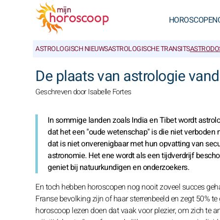
HOROSCOPEN
ASTROLOGISCH NIEUWS
ASTROLOGISCHE TRANSITS
ASTRODO
De plaats van astrologie van
Geschreven door Isabelle Fortes
In sommige landen zoals India en Tibet wordt astr
dat het een "oude wetenschap" is die niet verbode
dat is niet onverenigbaar met hun opvatting van sec
astronomie. Het ene wordt als een tijdverdrijf besch
geniet bij natuurkundigen en onderzoekers.
En toch hebben horoscopen nog nooit zoveel succes geh
Franse bevolking zijn of haar sterrenbeeld en zegt 50% t
horoscoop lezen doen dat vaak voor plezier, om zich te a