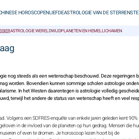
CHINESE HOROSCOPEN
LIEFDE
ASTROLOGIE VAN DE STERREN
STE
SSIER
ASTROLOGIE WERELDWIJD
PLANETEN EN HEMELLICHAMEN
daag
ologie nog steeds als een wetenschap beschouwd. Deze regeringen 
n mag worden. Bovendien kunnen sommige scholen astrologie onderw
ularisme. In het Westen daarentegen is astrologie volledig gescheid
ouwd, terwijl het andere de status van wetenschap heeft en veel res
ad. Volgens een SOFRES-enquête van enkele jaren geleden kent 90%
e geloven in de invloed van de planeten op hun gedrag. Mensen die hu
museren of even te dromen. Je horoscoop lezen hoort bij de