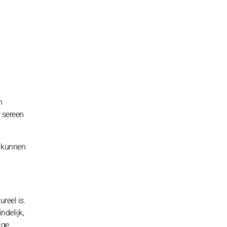
n
 sereen
t kunnen
reel is.
ndelijk,
ige