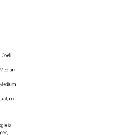
 Coeli
t Medium
t Medium
aat, en
gie is
ngen,