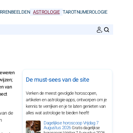
RRENBEELDEN
ASTROLOGIE
TAROT
NUMEROLOGIE
ZOEKEN
beweren
De must-sees van de site
ijzen;
en van
Verken de meest gevolgde horoscopen,
pect
artikelen en astrologie-apps, ontworpen om je
kennis te verrijken en je te laten genieten van
 van de
alles wat astrologie te bieden heeft!
n
Dagelijkse horoscoop Vrijdag 7
Augustus 2026
Gratis dagelijkse
horoscoop Vrijdag 7 Augustus 2026