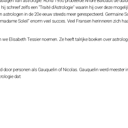
dslagen van astrologie. Rond 1950 probeerde André Barbault de duide
j schreef zelfs een "Traité d'Astrologie" waarin hij over deze mogelijk
n astrologen in de 20e eeuw steeds meer gerespecteerd. Germaine So
de "madame Soleil" enorm veel succes. Veel Fransen herinneren zich ha
e Elisabeth Tessier noemen. Ze heeft talrijke boeken over astrolog
 door personen als Gauquelin of Nicolas. Gauquelin werd meester in
rologie dat: