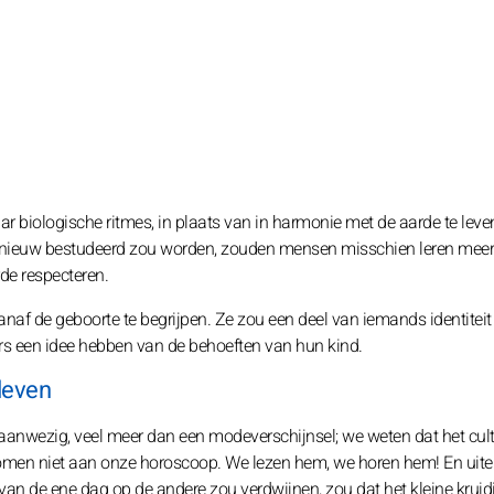
ar biologische ritmes, in plaats van in harmonie met de aarde te leve
ie opnieuw bestudeerd zou worden, zouden mensen misschien leren meer
de respecteren.
anaf de geboorte te begrijpen. Ze zou een deel van iemands identitei
rs een idee hebben van de behoeften van hun kind.
 leven
aanwezig, veel meer dan een modeverschijnsel; we weten dat het cultu
ntkomen niet aan onze horoscoop. We lezen hem, we horen hem! En uitei
j van de ene dag op de andere zou verdwijnen, zou dat het kleine kruid