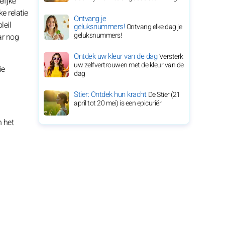
lijke
e relatie
Ontvang je
leil
geluksnummers!
Ontvang elke dag je
geluksnummers!
ar nog
Ontdek uw kleur van de dag
Versterk
uw zelfvertrouwen met de kleur van de
ie
dag
Stier: Ontdek hun kracht
De Stier (21
april tot 20 mei) is een epicuriër
 het