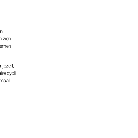
In
n zich
ismen
jezelf,
re cycli
emaal