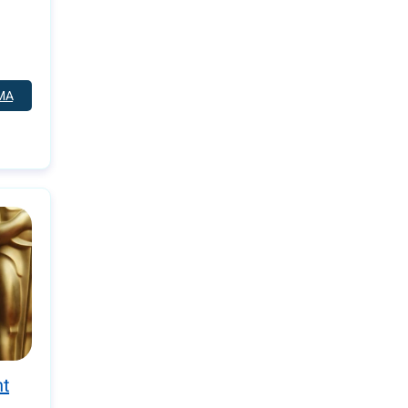
MA
nt