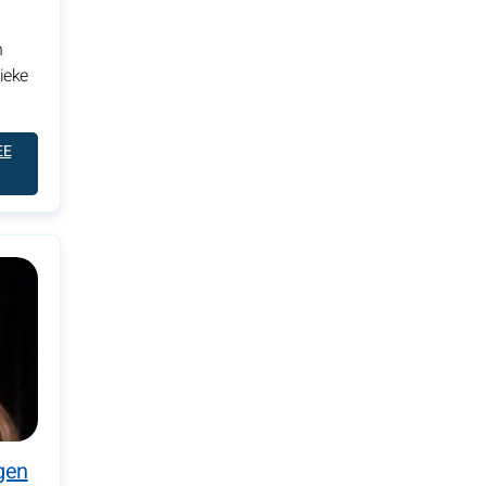
n
nieke
EE
gen