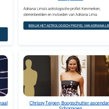
Adriana Lima's astrologische profiel: Kenmerken,
sterrenbeelden en invloeden van Adriana Lima.
BEKIJK HET ASTROLOGISCH PROFIEL VAN ADRIANA LI
haal
Chrissy Teigen, Boogschutter ascenda
Schorpioen