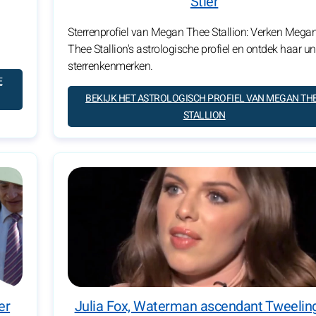
Stier
Sterrenprofiel van Megan Thee Stallion: Verken Mega
Thee Stallion's astrologische profiel en ontdek haar u
sterrenkenmerken.
E
BEKIJK HET ASTROLOGISCH PROFIEL VAN MEGAN TH
STALLION
er
Julia Fox, Waterman ascendant Tweelin