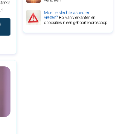
verlichten!
sterke
l.
Moet je slechte aspecten
vrezen?
Rol van vierkanten en
opposities in een geboortehoroscoop
E