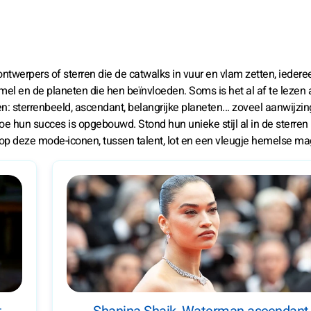
twerpers of sterren die de catwalks in vuur en vlam zetten, iedere
l en de planeten die hen beïnvloeden. Soms is het al af te lezen
en: sterrenbeeld, ascendant, belangrijke planeten... zoveel aanwijz
oe hun succes is opgebouwd. Stond hun unieke stijl al in de sterren
op deze mode-iconen, tussen talent, lot en een vleugje hemelse ma