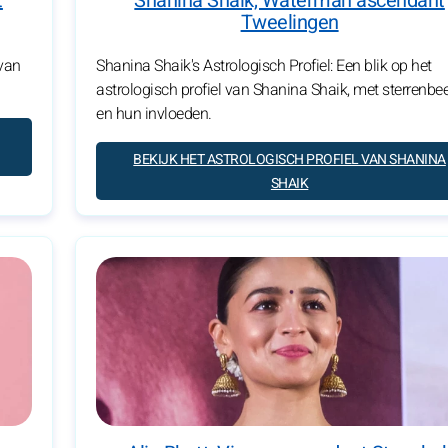
t
Shanina Shaik, Waterman ascendant
Tweelingen
 van
Shanina Shaik's Astrologisch Profiel: Een blik op het
astrologisch profiel van Shanina Shaik, met sterrenbe
en hun invloeden.
BEKIJK HET ASTROLOGISCH PROFIEL VAN SHANINA
SHAIK