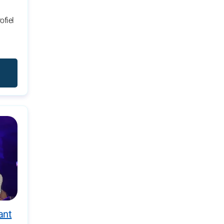
ofiel
ant