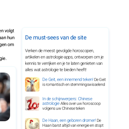
en volgt
De must-sees van de site
 aan hun
ingen om
Verken de meest gevolgde horoscopen,
artikelen en astrologie-apps, ontworpen om je
gie.
kennis te verrijken en je te laten genieten van
alles wat astrologie te bieden heeft!
De Geit, een innemend teken!
De Geit
is romantisch en stemmingswisselend
In de schijnwerpers: Chinese
astrologie
Alles over uw horoscoop
volgens uw Chinese teken
De Haan, een geboren dromer!
De
Haan barst altijd van energie en stopt