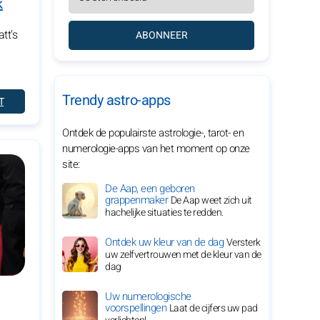
k
tt's
ABONNEER
Trendy astro-apps
T
Ontdek de populairste astrologie-, tarot- en
numerologie-apps van het moment op onze
site:
De Aap, een geboren
grappenmaker
De Aap weet zich uit
hachelijke situaties te redden.
Ontdek uw kleur van de dag
Versterk
uw zelfvertrouwen met de kleur van de
dag
Uw numerologische
voorspellingen
Laat de cijfers uw pad