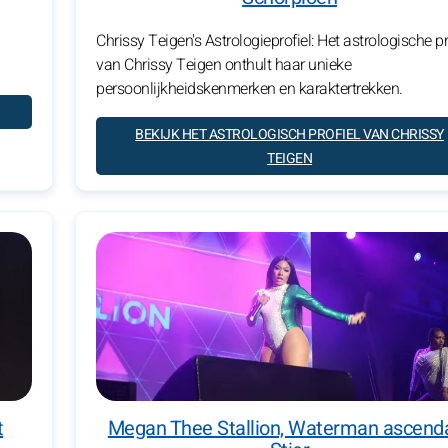
Chrissy Teigen's Astrologieprofiel: Het astrologische pr
van Chrissy Teigen onthult haar unieke
persoonlijkheidskenmerken en karaktertrekken.
BEKIJK HET ASTROLOGISCH PROFIEL VAN CHRISSY
TEIGEN
t
Megan Thee Stallion, Waterman ascend