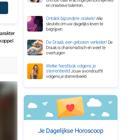
onthult haar krachtige persoonlijkheid
en creatieve talenten.
Ontdek bijzondere orakels!
Alle
sleutels om uw dagelijks leven te
begrijpen
karakter
 koppel
De Draak, een geboren verleider!
De
Draak is charismatisch en weet te
overtuigen
Welke feestlook volgens je
sterrenbeeld
Jouw avondoutfit
volgens je sterrenbeeld
Je Dagelijkse Horoscoop