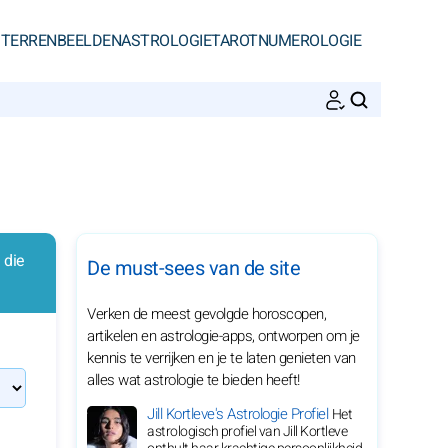
STERRENBEELDEN
ASTROLOGIE
TAROT
NUMEROLOGIE
ZOEKEN
 die
De must-sees van de site
Verken de meest gevolgde horoscopen,
artikelen en astrologie-apps, ontworpen om je
kennis te verrijken en je te laten genieten van
alles wat astrologie te bieden heeft!
Jill Kortleve's Astrologie Profiel
Het
astrologisch profiel van Jill Kortleve