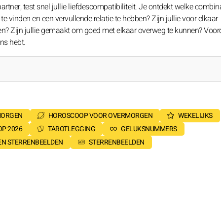
tner, test snel jullie liefdescompatibiliteit. Je ontdekt welke combin
e vinden en een vervullende relatie te hebben? Zijn jullie voor elkaar
en? Zijn jullie gemaakt om goed met elkaar overweg te kunnen? Voorda
ns hebt.
MORGEN
HOROSCOOP VOOR OVERMORGEN
WEKELIJKS
P 2026
TAROTLEGGING
GELUKSNUMMERS
SEN STERRENBEELDEN
STERRENBEELDEN