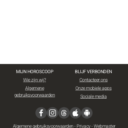
MIJN HOROSCOOP
BLIJF VERBONDEN
Wie zijn wij?
Contacteer ons
Algemene
Onze mobiele apps
gebruiksvoorwaarden
Sociale media
Algemene gebruiksvoorwaarden
-
Privacy
-
Webmaster