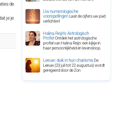
aties de
Uw numerologische
voorspellingen
Laat de cijfers uw pad
t je je
verlichten!
Halina Reijn's Astrologisch
Profiel
Ontdek het astrologische
profiel van Halina Reijn: een kijkje in
haar persoonlijkheid en levensloop.
Leeuw: duik in hun charisma
De
Leeuw (23 juli tot 22 augustus) wordt
geregeerd door de Zon