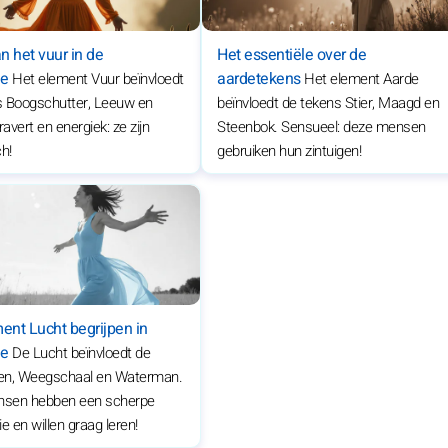
an het vuur in de
Het essentiële over de
ie
aardetekens
Het element Vuur beïnvloedt
Het element Aarde
s Boogschutter, Leeuw en
beïnvloedt de tekens Stier, Maagd en
avert en energiek: ze zijn
Steenbok. Sensueel: deze mensen
h!
gebruiken hun zintuigen!
ent Lucht begrijpen in
ie
De Lucht beïnvloedt de
en, Weegschaal en Waterman.
sen hebben een scherpe
tie en willen graag leren!