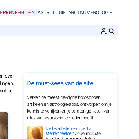
ERRENBEELDEN
ASTROLOGIE
TAROT
NUMEROLOGIE
ZOEKEN
en over
De must-sees van de site
lingen,
nt is,
Verken de meest gevolgde horoscopen,
artikelen en astrologie-apps, ontworpen om je
kennis te verrijken en je te laten genieten van
alles wat astrologie te bieden heeft!
De kwaliteiten van de 12
sterrenbeelden
Jouw mooiste
talenten, troeven in de liefde