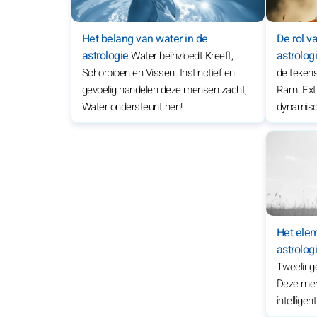
Het belang van water in de
De rol v
astrologie
astrolog
Water beïnvloedt Kreeft,
Schorpioen en Vissen. Instinctief en
de teken
gevoelig handelen deze mensen zacht;
Ram. Extr
Water ondersteunt hen!
dynamisc
Het elem
astrolog
Tweeling
Deze men
intelligen