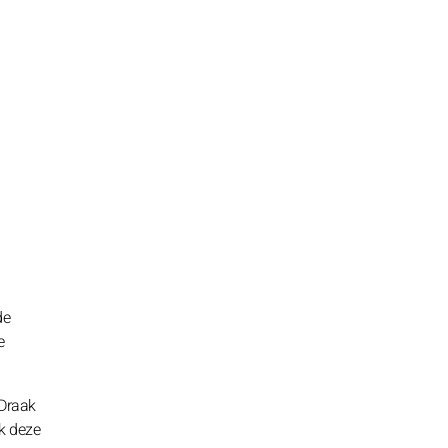
de
e
 Draak
ok deze