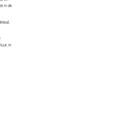
t in de
etaal,
r
uur, in