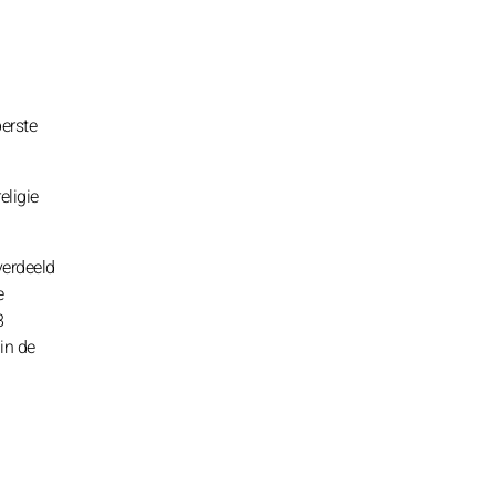
erste
eligie
verdeeld
e
8
in de