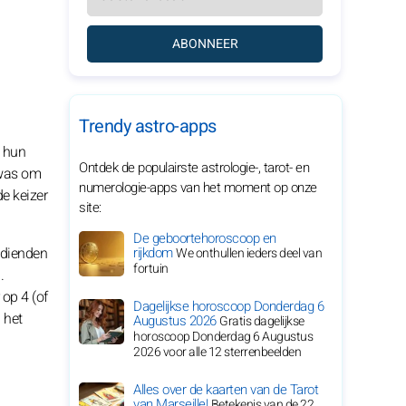
ABONNEER
Trendy astro-apps
t hun
Ontdek de populairste astrologie-, tarot- en
 was om
numerologie-apps van het moment op onze
e keizer
site:
De geboortehoroscoop en
 dienden
rijkdom
We onthullen ieders deel van
fortuin
.
op 4 (of
Dagelijkse horoscoop Donderdag 6
 het
Augustus 2026
Gratis dagelijkse
horoscoop Donderdag 6 Augustus
2026 voor alle 12 sterrenbeelden
Alles over de kaarten van de Tarot
van Marseille!
Betekenis van de 22