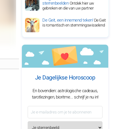
sterrenbeelden
Ontdek hier uw
gebreken en die van uw partner
De Geit, een innemend teken!
De Geit
is romantisch en stemmingswisselend
Je Dagelijkse Horoscoop
En bovendien: astrologische cadeaus,
tarotlezingen, bioritme... schrijf je nu in!