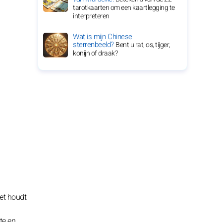
tarotkaarten om een kaartlegging te
interpreteren
Wat is mijn Chinese
sterrenbeeld?
Bent u rat, os, tijger,
konijn of draak?
Het houdt
te en