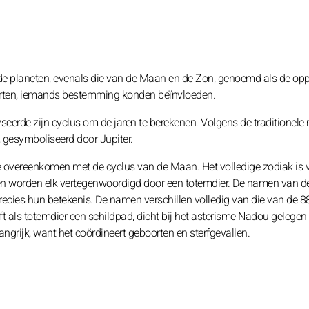
de planeten, evenals die van de Maan en de Zon, genoemd als de opp
orten, iemands bestemming konden beïnvloeden.
seerde zijn cyclus om de jaren te berekenen. Volgens de traditionele r
, gesymboliseerd door Jupiter.
ie overeenkomen met de cyclus van de Maan. Het volledige zodiak is 
ren worden elk vertegenwoordigd door een totemdier. De namen van d
precies hun betekenis. De namen verschillen volledig van die van de 8
ft als totemdier een schildpad, dicht bij het asterisme Nadou gelegen 
angrijk, want het coördineert geboorten en sterfgevallen.