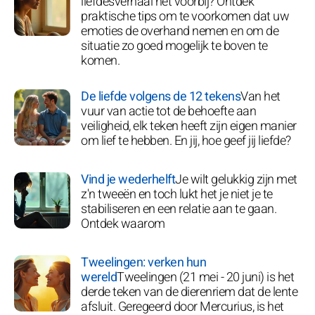
liefdesverhaal net voorbij? Ontdek
praktische tips om te voorkomen dat uw
emoties de overhand nemen en om de
situatie zo goed mogelijk te boven te
komen.
De liefde volgens de 12 tekens
Van het
vuur van actie tot de behoefte aan
veiligheid, elk teken heeft zijn eigen manier
om lief te hebben. En jij, hoe geef jij liefde?
Vind je wederhelft
Je wilt gelukkig zijn met
z'n tweeën en toch lukt het je niet je te
stabiliseren en een relatie aan te gaan.
Ontdek waarom
Tweelingen: verken hun
wereld
Tweelingen (21 mei - 20 juni) is het
derde teken van de dierenriem dat de lente
afsluit. Geregeerd door Mercurius, is het