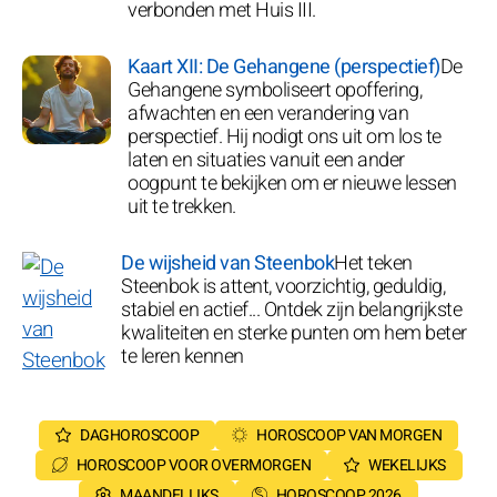
verbonden met Huis III.
Kaart XII: De Gehangene (perspectief)
De
Gehangene symboliseert opoffering,
afwachten en een verandering van
perspectief. Hij nodigt ons uit om los te
laten en situaties vanuit een ander
oogpunt te bekijken om er nieuwe lessen
uit te trekken.
De wijsheid van Steenbok
Het teken
Steenbok is attent, voorzichtig, geduldig,
stabiel en actief... Ontdek zijn belangrijkste
kwaliteiten en sterke punten om hem beter
te leren kennen
DAGHOROSCOOP
HOROSCOOP VAN MORGEN
HOROSCOOP VOOR OVERMORGEN
WEKELIJKS
MAANDELIJKS
HOROSCOOP 2026