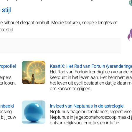
stijl
je silhouet elegant omhult. Mooie texturen, soepele lengtes en
e stijl.
oprofiel
Kaart X: Het Rad van Fortuin (verandering
Het Rad van Fortuin kondigt een veranderi
erpers
keerpunt in het leven aan. Het herinnert er
s lopen.
het leven uit cycli bestaat en dat je klaar m
om kansen te grijpen.
enbeeld
Invloed van Neptunus in de astrologie
assing:
Neptunus, trage buitenplaneet, regeert viss
 bij jouw
Neptunus in je geboortehoroscoop maakt 
ontvankelijk voor emoties en intuïtie.