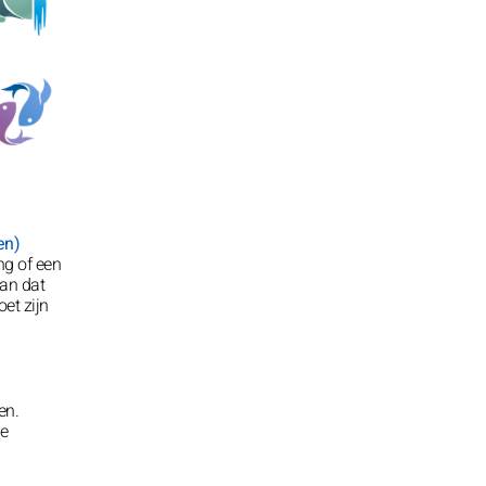
en)
ng of een
aan dat
oet zijn
en.
je