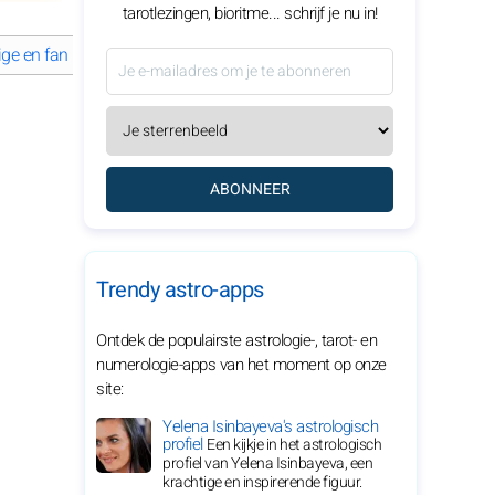
tarotlezingen, bioritme... schrijf je nu in!
e en fantasierijke outfit
Kreeft: een zachte en romantische uitstral
ABONNEER
Trendy astro-apps
Ontdek de populairste astrologie-, tarot- en
numerologie-apps van het moment op onze
site:
Yelena Isinbayeva's astrologisch
profiel
Een kijkje in het astrologisch
profiel van Yelena Isinbayeva, een
krachtige en inspirerende figuur.