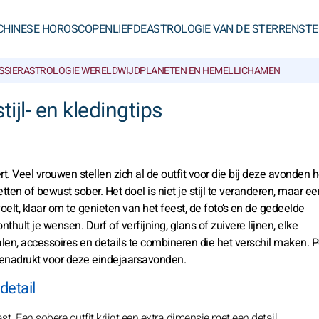
CHINESE HOROSCOPEN
LIEFDE
ASTROLOGIE VAN DE STERREN
STE
SSIER
ASTROLOGIE WERELDWIJD
PLANETEN EN HEMELLICHAMEN
tijl- en kledingtips
 Veel vrouwen stellen zich al de outfit voor die bij deze avonden h
etten of bewust sober. Het doel is niet je stijl te veranderen, maar ee
oelt, klaar om te genieten van het feest, de foto’s en de gedeelde
thult je wensen. Durf of verfijning, glans of zuivere lijnen, elke
len, accessoires en details te combineren die het verschil maken. P
g benadrukt voor deze eindejaarsavonden.
detail
st. Een sobere outfit krijgt een extra dimensie met een detail