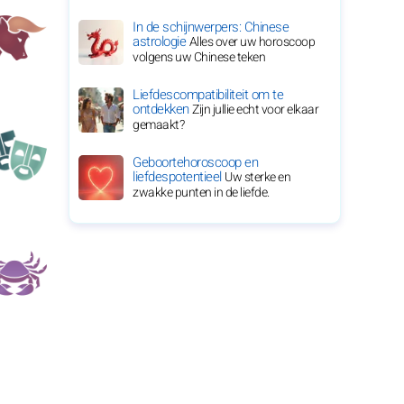
In de schijnwerpers: Chinese
astrologie
Alles over uw horoscoop
volgens uw Chinese teken
Liefdescompatibiliteit om te
ontdekken
Zijn jullie echt voor elkaar
gemaakt?
Geboortehoroscoop en
liefdespotentieel
Uw sterke en
zwakke punten in de liefde.