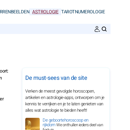
RRENBEELDEN
ASTROLOGIE
TAROT
NUMEROLOGIE
ZOEKEN
oort:
De must-sees van de site
n
Verken de meest gevolgde horoscopen,
artikelen en astrologie-apps, ontworpen om je
er
kennis te verrijken en je te laten genieten van
alles wat astrologie te bieden heeft!
De geboortehoroscoop en
rijkdom
We onthullen ieders deel van
fortuin