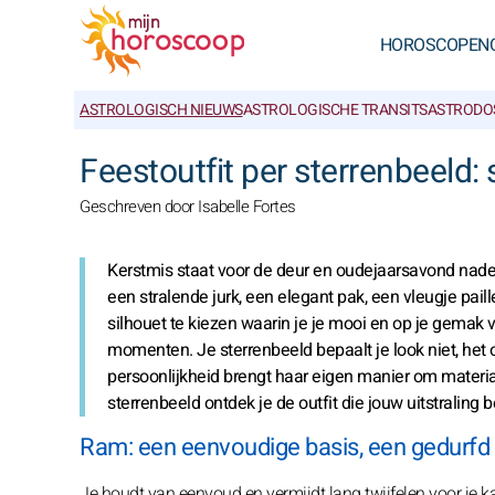
HOROSCOPEN
ASTROLOGISCH NIEUWS
ASTROLOGISCHE TRANSITS
ASTRODO
Feestoutfit per sterrenbeeld: s
Geschreven door Isabelle Fortes
Kerstmis staat voor de deur en oudejaarsavond nadert.
een stralende jurk, een elegant pak, een vleugje paill
silhouet te kiezen waarin je je mooi en op je gemak v
momenten. Je sterrenbeeld bepaalt je look niet, het on
persoonlijkheid brengt haar eigen manier om materia
sterrenbeeld ontdek je de outfit die jouw uitstralin
Ram: een eenvoudige basis, een gedurfd 
Je houdt van eenvoud en vermijdt lang twijfelen voor je ka