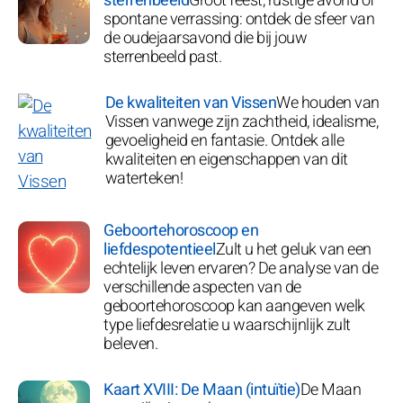
sterrenbeeld
Groot feest, rustige avond of
spontane verrassing: ontdek de sfeer van
de oudejaarsavond die bij jouw
sterrenbeeld past.
De kwaliteiten van Vissen
We houden van
Vissen vanwege zijn zachtheid, idealisme,
gevoeligheid en fantasie. Ontdek alle
kwaliteiten en eigenschappen van dit
waterteken!
Geboortehoroscoop en
liefdespotentieel
Zult u het geluk van een
echtelijk leven ervaren? De analyse van de
verschillende aspecten van de
geboortehoroscoop kan aangeven welk
type liefdesrelatie u waarschijnlijk zult
beleven.
Kaart XVIII: De Maan (intuïtie)
De Maan