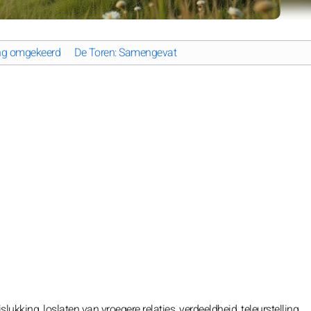
ing omgekeerd
De Toren: Samengevat
islukking, loslaten van vroegere relaties, verdeeldheid, teleurstelling.