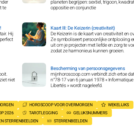
ander
planeten begrijpen: sextiel, trigoon, kwadra
t te
oppositie en conjunctie
!
Kaart III: De Keizerin (creativiteit)
air. Hij
De Keizerin is de kaart van creativiteit en o
 perfect
Ze symboliseert persoonlijke ontplooiing e
uit om je projecten met liefde en zorg te v
zodat ze harmonieus kunnen groeien.
Bescherming van persoonsgegevens
oit.
mijnhoroscoop.com verbindt zich ertoe da
iet niet
n°78-17 van 6 januari 1978 « Informatique 
Libertés » wordt nageleefd.
MORGEN
HOROSCOOP VOOR OVERMORGEN
WEKELIJKS
P 2026
TAROTLEGGING
GELUKSNUMMERS
SEN STERRENBEELDEN
STERRENBEELDEN