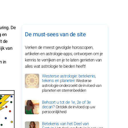
uring. De
De must-sees van de site
g en
lt de
Verken de meest gevolgde horoscopen,
ijk van
artikelen en astrologie-apps, ontworpen om je
kennis te verrijken en je te laten genieten van
n in
alles wat astrologie te bieden heeft!
Westerse astrologie: betekenis,
tekens en planeten
Westerse
astrologie onderzoekt de invloed van
planeten en sterrenbeelden
Behoort u tot de 1e, 2e of 3e
decan?
Ontdek de invloed op uw
persoonlijkheid
Betekenis van het Deel van