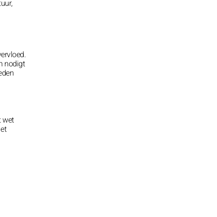
tuur,
vervloed.
n nodigt
oeden
t wet
et