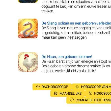
uit om los te laten en situaties vanuit een 
oogpunt te bekijken om er nieuwe lessen ui
trekken.
De Slang, solitair en een geboren verleider
De Slang is van nature angstig en vaak solit
is geduldig, kalm, solitair, beheerst zichzelf
maar kan geen 'nee' zeggen.
De Haan, een geboren dromer!
De Haan barst altijd van energie en stopt no
Deze geboren dromer droomt makkelijk en z
altijd de werkelijkheid zoals die is!
DAGHOROSCOOP
HOROSCOOP VAN 
MAANDELIJKS
HOROSCOO
COMPATIBILITEIT TUS