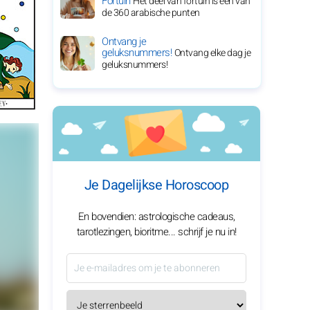
Fortuin
Het deel van fortuin is een van
de 360 arabische punten
Ontvang je
geluksnummers!
Ontvang elke dag je
geluksnummers!
Je Dagelijkse Horoscoop
En bovendien: astrologische cadeaus,
tarotlezingen, bioritme... schrijf je nu in!