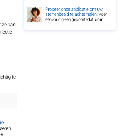
Probeer onze applicatie om uw
sterrenbeeld te achterhalen!
Voer
eenvoudig een geboortedatum in
t ze aan
lectie
chtig te
ie
seren
de