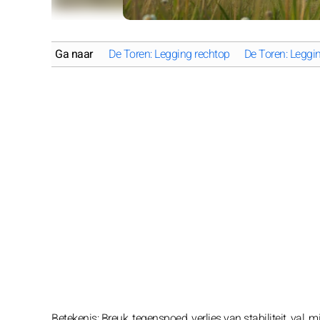
Ga naar
De Toren: Legging rechtop
De Toren: Legg
Betekenis: Breuk, tegenspoed, verlies van stabiliteit, val, m