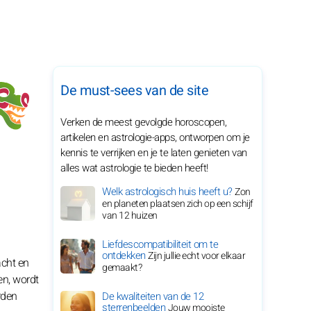
De must-sees van de site
Verken de meest gevolgde horoscopen,
artikelen en astrologie-apps, ontworpen om je
kennis te verrijken en je te laten genieten van
alles wat astrologie te bieden heeft!
Welk astrologisch huis heeft u?
Zon
en planeten plaatsen zich op een schijf
van 12 huizen
Liefdescompatibiliteit om te
ontdekken
Zijn jullie echt voor elkaar
acht en
gemaakt?
n, wordt
rden
De kwaliteiten van de 12
sterrenbeelden
Jouw mooiste