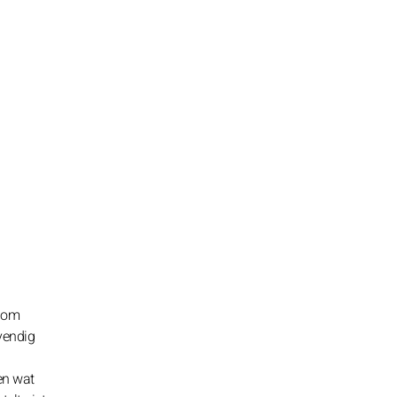
m om
evendig
en wat