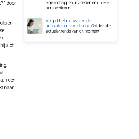
? " door
eigenschappen, invloeden en unieke
perspectieven.
Volg al het nieuws en de
uleren.
actualiteiten van de dag
Ontdek alle
tse
actuele trends van dit moment
en
hij zich
ing,
uw
 kan een
kt naar