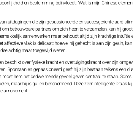
rsoonlijkheid en bestemming beïnvloedt: "Wat is mijn Chinese element
van uitdagingen die zijn gepassioneerde en succesgerichte aard stim
kt om betrouwbare partners om zich heen te verzamelen, kan hij groo
gemakkelijk samenwerken maar behoudt altijd zijn krachtige intuïtie 
affectieve vlak is delicaat: hoewel hij gehecht is aan zijn gezin, kan 
raadselachtig maar toegewijd wezen.
beschikt over fysieke kracht en overtuigingskracht over zijn omgev
even. Spontaan en gepassioneerd geeft hij zijn bestaan telkens een d
even moet hem het bedwelmende gevoel geven centraal te staan. Soms
ebelen, maar hij is gul en beschermend. Deze zeer intelligente Draak kij
ide amusement.