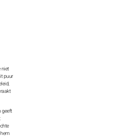
 niet
it puur
leid;
 raakt
n geeft
t
echte
r hem