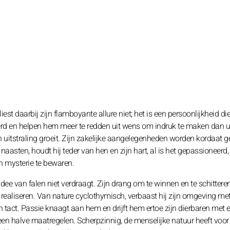
st daarbij zijn flamboyante allure niet; het is een persoonlijkheid die
erd en helpen hem meer te redden uit wens om indruk te maken dan u
 uitstraling groeit. Zijn zakelijke aangelegenheden worden kordaat ge
aasten, houdt hij teder van hen en zijn hart, al is het gepassioneerd,
ijn mysterie te bewaren.
idee van falen niet verdraagt. Zijn drang om te winnen en te schittere
e realiseren. Van nature cyclothymisch, verbaast hij zijn omgeving me
 tact. Passie knaagt aan hem en drijft hem ertoe zijn dierbaren met 
 geen halve maatregelen. Scherpzinnig, de menselijke natuur heeft voo