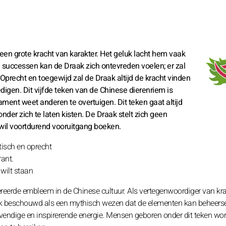
een grote kracht van karakter. Het geluk lacht hem vaak
jn successen kan de Draak zich ontevreden voelen; er zal
 Oprecht en toegewijd zal de Draak altijd de kracht vinden
edigen. Dit vijfde teken van de Chinese dierenriem is
ament weet anderen te overtuigen. Dit teken gaat altijd
zonder zich te laten kisten. De Draak stelt zich geen
j wil voortdurend vooruitgang boeken.
tisch en oprecht
rant.
 wilt staan
reerde embleem in de Chinese cultuur. Als vertegenwoordiger van kr
k beschouwd als een mythisch wezen dat de elementen kan beheerse
 levendige en inspirerende energie. Mensen geboren onder dit teken wo