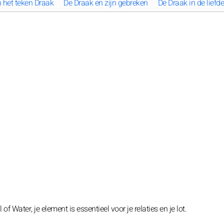
n het teken Draak
De Draak en zijn gebreken
De Draak in de liefde
 Water, je element is essentieel voor je relaties en je lot.