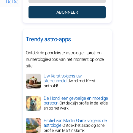
De Draak op het werk
De Draak en geld
De Draak in het gezin
ABONNEER
Trendy astro-apps
Ontdek de populairste astrologie-, tarot- en
numerologie-apps van het moment op onze
site:
Uw Kerst volgens uw
sterrenbeeld
Uw rol met Kerst
onthuld!
De Hond, een gevoelige en moedige
persoon
Ontdek zijn profiel in de liefde
en op het werk
Profiel van Martin Garrix volgens de
astrologie
Ontdek het astrologische
profiel van Martin Garrix: