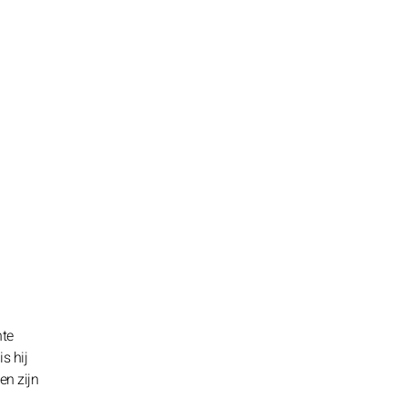
nte
s hij
en zijn