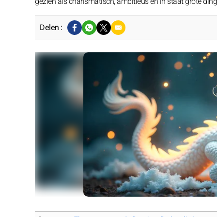
gezien als charismatisch, ambitieus en in staat grote ding
Delen :