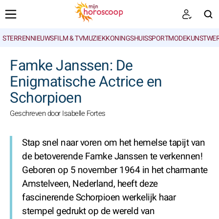
STERRENNIEUWS
FILM & TV
MUZIEK
KONINGSHUIS
SPORT
MODE
KUNSTWE
ZOEKEN
Famke Janssen: De
Enigmatische Actrice en
Schorpioen
Geschreven door Isabelle Fortes
Stap snel naar voren om het hemelse tapijt van
de betoverende Famke Janssen te verkennen!
Geboren op 5 november 1964 in het charmante
Amstelveen, Nederland, heeft deze
fascinerende Schorpioen werkelijk haar
stempel gedrukt op de wereld van