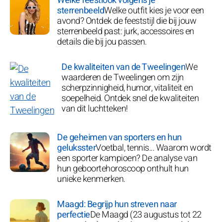
Welke feestlook volgens je
sterrenbeeld
Welke outfit kies je voor een
avond? Ontdek de feeststijl die bij jouw
sterrenbeeld past: jurk, accessoires en
details die bij jou passen.
De kwaliteiten van de Tweelingen
We
waarderen de Tweelingen om zijn
scherpzinnigheid, humor, vitaliteit en
soepelheid. Ontdek snel de kwaliteiten
van dit luchtteken!
De geheimen van sporters en hun
geluksster
Voetbal, tennis... Waarom wordt
een sporter kampioen? De analyse van
hun geboortehoroscoop onthult hun
unieke kenmerken.
Maagd: Begrijp hun streven naar
perfectie
De Maagd (23 augustus tot 22