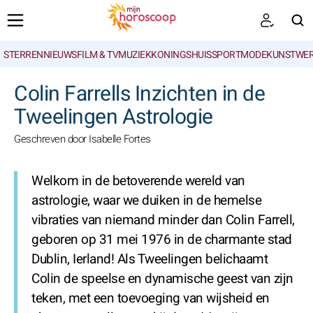
STERRENNIEUWS
FILM & TV
MUZIEK
KONINGSHUIS
SPORT
MODE
KUNSTWE
ZOEKEN
Colin Farrells Inzichten in de
Tweelingen Astrologie
Geschreven door Isabelle Fortes
Welkom in de betoverende wereld van
astrologie, waar we duiken in de hemelse
vibraties van niemand minder dan Colin Farrell,
geboren op 31 mei 1976 in de charmante stad
Dublin, Ierland! Als Tweelingen belichaamt
Colin de speelse en dynamische geest van zijn
teken, met een toevoeging van wijsheid en