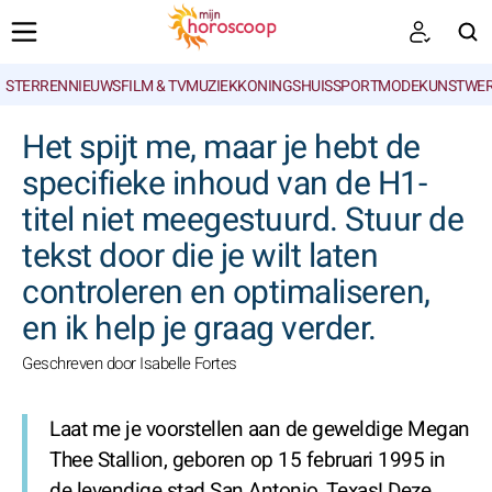
STERRENNIEUWS
FILM & TV
MUZIEK
KONINGSHUIS
SPORT
MODE
KUNSTWE
ZOEKEN
Het spijt me, maar je hebt de
specifieke inhoud van de H1-
titel niet meegestuurd. Stuur de
tekst door die je wilt laten
controleren en optimaliseren,
en ik help je graag verder.
Geschreven door Isabelle Fortes
Laat me je voorstellen aan de geweldige Megan
Thee Stallion, geboren op 15 februari 1995 in
de levendige stad San Antonio, Texas! Deze