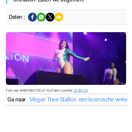
Delen :
Foto van: BABYGIRLTOS on YouTube | Licentie:
CC BY 3.0
Ga naar
Megan Thee Stallion: een kosmische verkenn