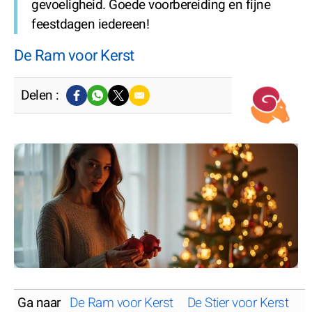
gevoeligheid. Goede voorbereiding en fijne
feestdagen iedereen!
De Ram voor Kerst
Delen :
Ga naar
De Ram voor Kerst
De Stier voor Kerst
D