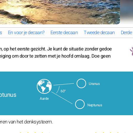
s
En voor je decaan?
Eerste decaan
Tweede decaan
Derde
, op het eerste gezicht. Je kunt de situatie zonder gedoe
neiging om door te zetten met je hoofd omlaag. Doe geen
Uranus
60°
eptunus
Aarde
Neptunus
teren van het denksysteem.