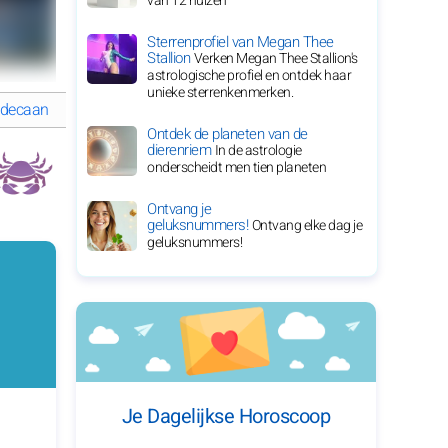
van 12 huizen
Sterrenprofiel van Megan Thee
Stallion
Verken Megan Thee Stallion's
astrologische profiel en ontdek haar
unieke sterrenkenmerken.
 decaan
GEDETAILLEERDE HOROSKOOP van Kreeft
Ontdek de planeten van de
dierenriem
In de astrologie
onderscheidt men tien planeten
Ontvang je
geluksnummers!
Ontvang elke dag je
geluksnummers!
Je Dagelijkse Horoscoop