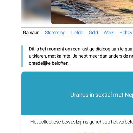
Ga naar
Stemming
Liefde
Geld
Werk
Hobby'
Dit is het moment om een lastige dialoog aan te gaan
uitklaren, met kalmte. Je hebt meer dan anders de 
onredelijke beloften.
Uranus in sextiel met N
Het collectieve bewustzijn is gericht op het verbe