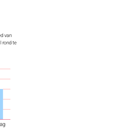
ed van
 rond te
ag