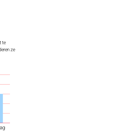
 te
deren ze
ag