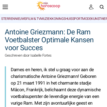
STERRENNIEUWS
FILM & TV
MUZIEK
KONINGSHUIS
SPORT
MODE
KUNSTWE
ZOEKEN
Antoine Griezmann: De Ram
Voetbalster Optimale Kansen
voor Succes
Geschreven door Isabelle Fortes
Dames en heren, ik stel u graag voor aan de
charismatische Antoine Griezmann! Geboren
op 21 maart 1991 in het charmante stadje
Mâcon, Frankrijk, belichaamt deze dynamische
voetbalsuperster de levendige energie van een
vurige Ram. Met zijn avontuurlijke geest en