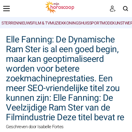
STERRENNIEUWS
FILM & TV
MUZIEK
KONINGSHUIS
SPORT
MODE
KUNSTWE
ZOEKEN
Elle Fanning: De Dynamische
Ram Ster is al een goed begin,
maar kan geoptimaliseerd
worden voor betere
zoekmachineprestaties. Een
meer SEO-vriendelijke titel zou
kunnen zijn: Elle Fanning: De
Veelzijdige Ram Ster van de
Filmindustrie Deze titel bevat re
Geschreven door Isabelle Fortes