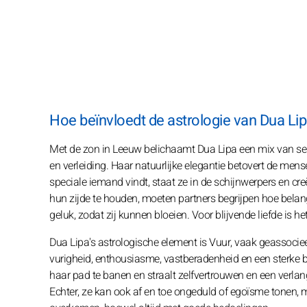
Hoe beïnvloedt de astrologie van Dua Li
Met de zon in Leeuw belichaamt Dua Lipa een mix van sensu
en verleiding. Haar natuurlijke elegantie betovert de men
speciale iemand vindt, staat ze in de schijnwerpers en c
hun zijde te houden, moeten partners begrijpen hoe belangrij
geluk, zodat zij kunnen bloeien. Voor blijvende liefde is h
Dua Lipa's astrologische element is Vuur, vaak geassocie
vurigheid, enthousiasme, vastberadenheid en een sterke 
haar pad te banen en straalt zelfvertrouwen en een verlan
Echter, ze kan ook af en toe ongeduld of egoïsme tonen, mo