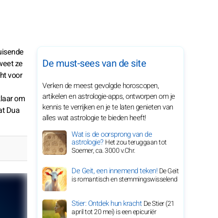
uisende
De must-sees van de site
weet ze
ht voor
Verken de meest gevolgde horoscopen,
artikelen en astrologie-apps, ontworpen om je
klaar om
kennis te verrijken en je te laten genieten van
at Dua
alles wat astrologie te bieden heeft!
Wat is de oorsprong van de
astrologie?
Het zou teruggaan tot
Soemer, ca. 3000 v.Chr.
De Geit, een innemend teken!
De Geit
is romantisch en stemmingswisselend
Stier: Ontdek hun kracht
De Stier (21
april tot 20 mei) is een epicuriër