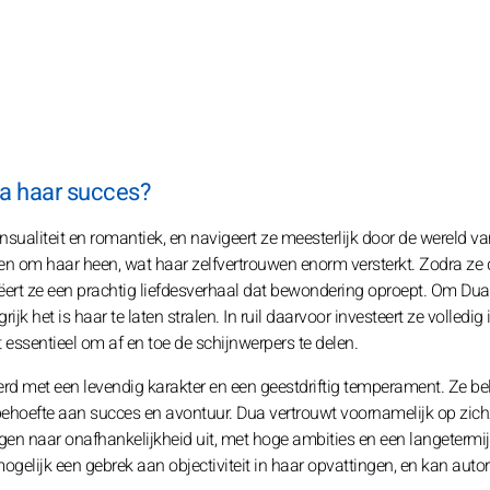
pa haar succes?
aliteit en romantiek, en navigeert ze meesterlijk door de wereld van
sen om haar heen, wat haar zelfvertrouwen enorm versterkt. Zodra ze 
reëert ze een prachtig liefdesverhaal dat bewondering oproept. Om Du
k het is haar te laten stralen. In ruil daarvoor investeert ze volledig
et essentieel om af en toe de schijnwerpers te delen.
erd met een levendig karakter en een geestdriftig temperament. Ze b
behoefte aan succes en avontuur. Dua vertrouwt voornamelijk op zic
gen naar onafhankelijkheid uit, met hoge ambities en een langetermij
gelijk een gebrek aan objectiviteit in haar opvattingen, en kan autori