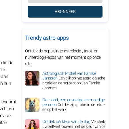
ABONNEER
Trendy astro-apps
Ontdek de populairste astrologie-, tarot- en
numerologie-apps van het moment op onze
 liefde
site:
die
Astrologisch Profiel van Famke
a aan
Janssen
Een blik op het astrologische
 in hun
profiel en de horoscoop van Famke
Janssen.
De Hond, een gevoelige en moedige
elichaamt
persoon
Ontdek zijn profiel in de liefde
hzelf om
en op het werk
nvisie.
Ontdek uw kleur van de dag
Versterk
tair
uw zelfvertrouwen met de kleur van de