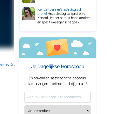
Kendall Jenner's astrologisch
profiel
Het astrologisch profiel van
Kendall Jenner onthult haar karakter
en specifieke eigenschappen.
Hoe is Dua Lipa beroemd geworden?
Dua Lipa's betoverende liefdes
Je Dagelijkse Horoscoop
En bovendien: astrologische cadeaus,
tarotlezingen, bioritme... schrijf je nu in!