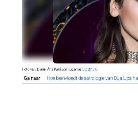
Foto van: Daniel Åhs Karlsson | Licentie:
CC BY 3.0
Ga naar
Hoe beïnvloedt de astrologie van Dua Lipa h