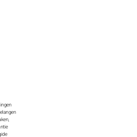
singen
belangen
aken,
ntie
gide