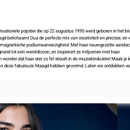
sationele popster die op 22 augustus 1995 werd geboren in het br
gd belichaamt Dua de perfecte mix van creativiteit en precisie, en 
en magnetische podiumaanwezigheid. Met haar nauwgezette aandac
egroeid tot een wereldicoon, en inspireert ze miljoenen met haar
n wonder dat haar ster zo fel straalt in de muziekindustrie! Maak je 
s van deze fabuleuze Maagd hebben gevormd. Laten we ontdekken w