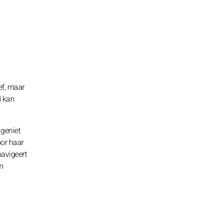
ef, maar
d kan
geniet
oor haar
navigeert
m