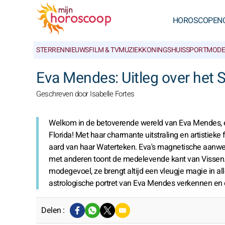
HOROSCOPEN
STERRENNIEUWS
FILM & TV
MUZIEK
KONINGSHUIS
SPORT
MODE
Eva Mendes: Uitleg over het 
Geschreven door Isabelle Fortes
Welkom in de betoverende wereld van Eva Mendes, e
Florida! Met haar charmante uitstraling en artistieke 
aard van haar Waterteken. Eva's magnetische aanwez
met anderen toont de medelevende kant van Vissen. 
modegevoel, ze brengt altijd een vleugje magie in all
astrologische portret van Eva Mendes verkennen en 
Delen :