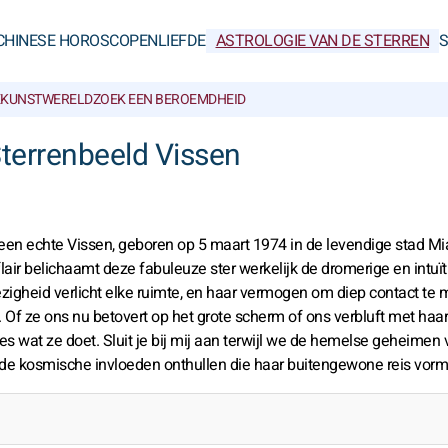
CHINESE HOROSCOPEN
LIEFDE
ASTROLOGIE VAN DE STERREN
KUNSTWERELD
ZOEK EEN BEROEMDHEID
Sterrenbeeld Vissen
en echte Vissen, geboren op 5 maart 1974 in de levendige stad Mi
flair belichaamt deze fabuleuze ster werkelijk de dromerige en intuï
igheid verlicht elke ruimte, en haar vermogen om diep contact te
Of ze ons nu betovert op het grote scherm of ons verbluft met haar
es wat ze doet. Sluit je bij mij aan terwijl we de hemelse geheimen 
de kosmische invloeden onthullen die haar buitengewone reis vorm