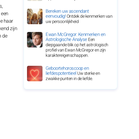
s,
Bereken uw ascendant
n een
eenvoudig!
Ontdek de kenmerken van
ie haar
uw persoonlijkheid
kend zijn
Ewan McGregor: Kenmerken en
n de
Astrologische Analyse
Een
diepgaande blik op het astrologisch
profiel van Ewan McGregor en zijn
karaktereigenschappen.
Geboortehoroscoop en
liefdespotentieel
Uw sterke en
zwakke punten in de liefde.