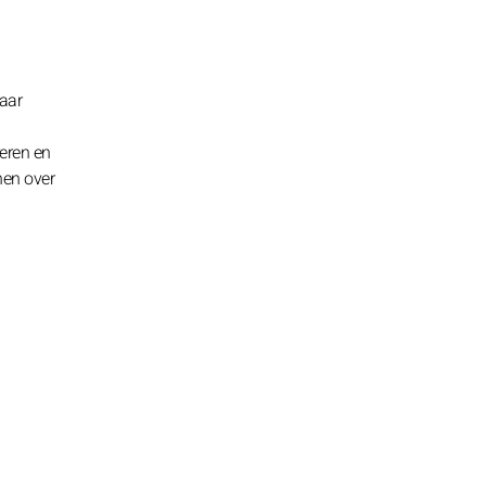
naar
reren en
nen over