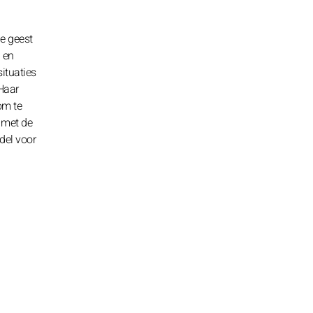
e geest
 en
situaties
 Haar
om te
n met de
del voor