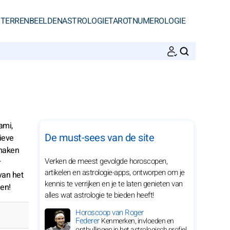
STERRENBEELDEN
ASTROLOGIE
TAROT
NUMEROLOGIE
ZOEKEN
ami,
De must-sees van de site
tieve
 maken
Verken de meest gevolgde horoscopen,
artikelen en astrologie-apps, ontworpen om je
van het
kennis te verrijken en je te laten genieten van
en!
alles wat astrologie te bieden heeft!
Horoscoop van Roger
Federer
Kenmerken, invloeden en
onthullingen in het astrologisch profiel