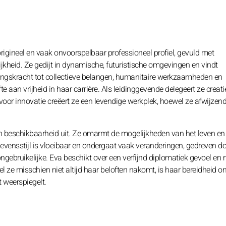
gineel en vaak onvoorspelbaar professioneel profiel, gevuld met
jkheid. Ze gedijt in dynamische, futuristische omgevingen en vindt
kkingskracht tot collectieve belangen, humanitaire werkzaamheden en
aan vrijheid in haar carrière. Als leidinggevende delegeert ze creati
oor innovatie creëert ze een levendige werkplek, hoewel ze afwijzen
 beschikbaarheid uit. Ze omarmt de mogelijkheden van het leven en 
levensstijl is vloeibaar en ondergaat vaak veranderingen, gedreven d
ebruikelijke. Eva beschikt over een verfijnd diplomatiek gevoel en 
 ze misschien niet altijd haar beloften nakomt, is haar bereidheid o
t weerspiegelt.