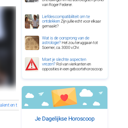
van Roger Federer.
Liefdescompatibiliteit om te
ontdekken
Zijn jullie echt voor elkaar
gemaakt?
Wat is de oorsprong van de
astrologie?
Het zou teruggaan tot
Soemer, ca. 3000 v.Chr.
Moet je slechte aspecten
vrezen?
Rol van vierkanten en
opposities in een geboortehoroscoop
alent en tijdloze charme
Hoe heeft Eva Mendes haar succesvolle c
Je Dagelijkse Horoscoop