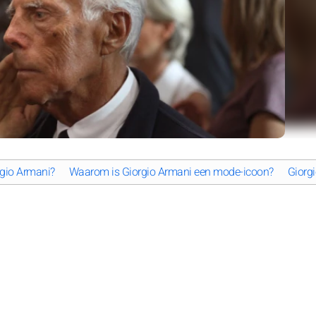
rgio Armani?
Waarom is Giorgio Armani een mode-icoon?
Giorgi