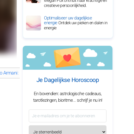
Megan Fox onthult haar krachtige en
creatieve persoonlijkheid.
Optimaliseer uw dagelijkse
energie
Ontdek uw pieken en dalen in
energie
o Armani: een reis door luxe mode-excellentie
Wat is het liefdesve
Je Dagelijkse Horoscoop
En bovendien: astrologische cadeaus,
tarotlezingen, bioritme... schrijf je nu in!