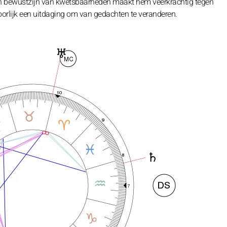
 Zijn bewustzijn van kwetsbaarheden maakt hem veerkrachtig tegen
hoorlijk een uitdaging om van gedachten te veranderen.