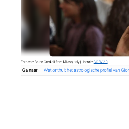
Foto van: Bruno Cordioli from Milano, Italy | Licentie:
CC BY 2.0
Ga naar
Wat onthult het astrologische profiel van Gio