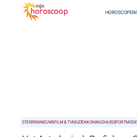
HOROSCOPEN
STERRENNIEUWS
FILM & TV
MUZIEK
KONINGSHUIS
SPORT
MODE