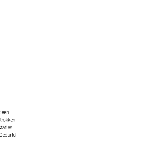
t een
etrokken
staties
 Gedurfd