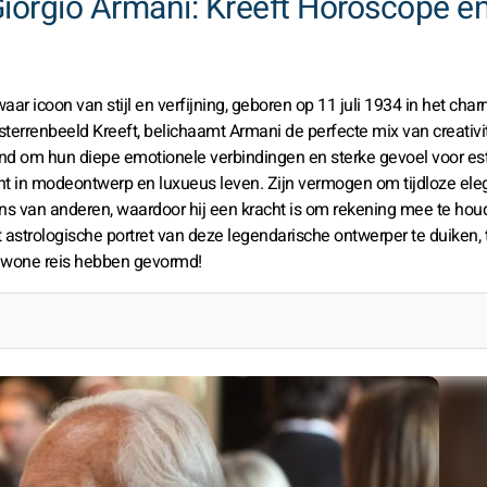
 Giorgio Armani: Kreeft Horoscope 
r icoon van stijl en verfijning, geboren op 11 juli 1934 in het cha
 sterrenbeeld Kreeft, belichaamt Armani de perfecte mix van creativit
nd om hun diepe emotionele verbindingen en sterke gevoel voor est
ent in modeontwerp en luxueus leven. Zijn vermogen om tijdloze eleg
gens van anderen, waardoor hij een kracht is om rekening mee te hou
 astrologische portret van deze legendarische ontwerper te duiken, t
ewone reis hebben gevormd!