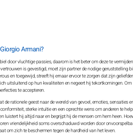
 Giorgio Armani?
biel door vluchtige passies, daarom is het beter om deze te vermijden.
ertrouwen is gevestigd, moet zijn partner de nodige geruststelling b
us en toegewijd, streeft hij ernaar ervoor te zorgen dat zijn geliefde
j zich uitsluitend op hun kwaliteiten en negeert hij tekortkomingen. Om
erfecties te accepteren.
 de rationele geest naar de wereld van gevoel, emoties, sensaties en 
 conformiteit, sterke intuïtie en een oprechte wens om anderen te help
 en luistert hij altijd naar en begrijpt hij de mensen om hem heen. Hoew
eboren vriendelijkheid soms overschaduwd worden door onvoorspelba
aat om zich te beschermen tegen de hardheid van het leven.