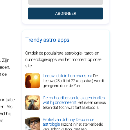
ABONNEER
Trendy astro-apps
Ontdek de populairste astrologie-, tarot- en
numerologie-apps van het moment op onze
 Zijn
site:
ieden.
n de
Leeuw: duik in hun charisma
De
Leeuw (23 juli tot 22 augustus) wordt
geregeerd door de Zon
De os houdt ervan te slagen in alles
intuïtie
wat hij onderneemt
Het is een serieus
en. Als
teken dat toch wat fantasieloos is!
el hij
Profiel van Johnny Depp in de
re
astrologie
Inzicht in het sterrenbeeld
van Johnny Depp, met een