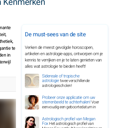
en Kenmerken
rmante
De must-sees van de site
eit,
hetiek,
Verken de meest gevolgde horoscopen,
antie te
artikelen en astrologie-apps, ontworpen om je
den in
kennis te verrijken en je te laten genieten van
erwijl
alles wat astrologie te bieden heeft!
Sidereale of tropische
astrologie
twee verschillende
astrologiescholen!
Probeer onze applicatie om uw
sterrenbeeld te achterhalen!
Voer
eenvoudig een geboortedatum in
Astrologisch profiel van Megan
Fox
Het astrologisch profiel van