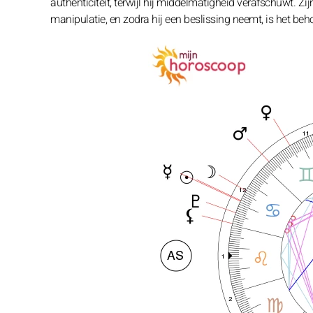
authenticiteit, terwijl hij middelmatigheid verafschuwt.
manipulatie, en zodra hij een beslissing neemt, is het be