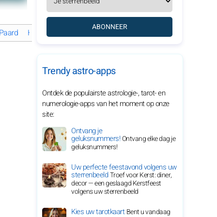
ABONNEER
 Paard
Het Paard in de liefde
Het Paard op het werk
Het Paard
Trendy astro-apps
Ontdek de populairste astrologie-, tarot- en
numerologie-apps van het moment op onze
site:
Ontvang je
geluksnummers!
Ontvang elke dag je
geluksnummers!
Uw perfecte feestavond volgens uw
sterrenbeeld
Troef voor Kerst: diner,
decor — een geslaagd Kerstfeest
volgens uw sterrenbeeld
Kies uw tarotkaart
Bent u vandaag