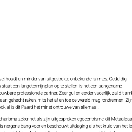
 wei houdt en minder van uitgestrekte onbekende ruimtes. Geduldig,
n staat een langetermijnplan op te stellen, is het een aangename
wbare professionele partner. Zeer gul en eerder vaderlijk, zal dit am
aan gehecht raken, mits het af en toe de wereld mag rondrennen! Zij
ok al is dit Paard het minst ontrouwe van allemaal.
 charisma zeker net als zijn uitgesproken egocentrisme; dit Metaalpa
j is nergens bang voor en beschouwt uitdaging als het kruid van het le