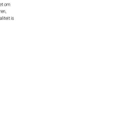
zet om
ren,
iteit is