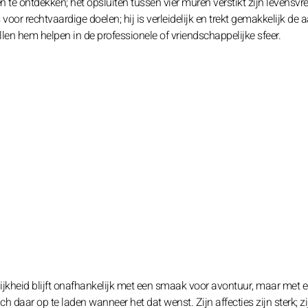
te ontdekken; het opsluiten tussen vier muren verstikt zijn levensvr
 voor rechtvaardige doelen; hij is verleidelijk en trekt gemakkelijk de
en hem helpen in de professionele of vriendschappelijke sfeer.
ijkheid blijft onafhankelijk met een smaak voor avontuur, maar met 
ch daar op te laden wanneer het dat wenst. Zijn affecties zijn sterk; zi