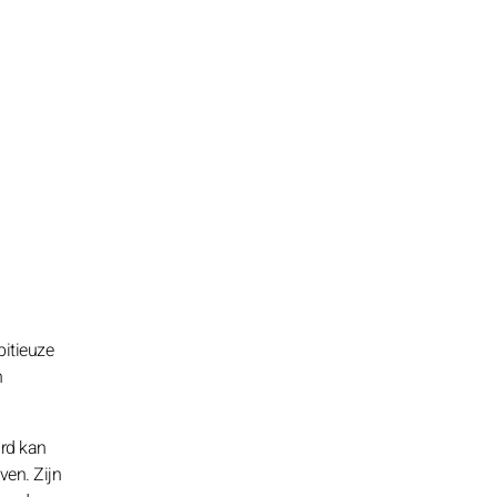
bitieuze
n
ard kan
ven. Zijn