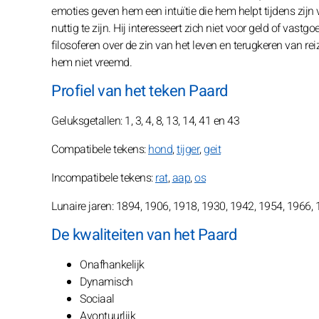
emoties geven hem een intuïtie die hem helpt tijdens zijn 
nuttig te zijn. Hij interesseert zich niet voor geld of vastg
filosoferen over de zin van het leven en terugkeren van rei
hem niet vreemd.
Profiel van het teken Paard
Geluksgetallen: 1, 3, 4, 8, 13, 14, 41 en 43
Compatibele tekens:
hond
,
tijger
,
geit
Incompatibele tekens:
rat
,
aap
,
os
Lunaire jaren: 1894, 1906, 1918, 1930, 1942, 1954, 1966,
De kwaliteiten van het Paard
Onafhankelijk
Dynamisch
Sociaal
Avontuurlijk