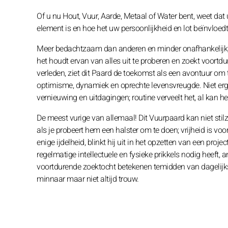
Of u nu Hout, Vuur, Aarde, Metaal of Water bent, weet da
element is en hoe het uw persoonlijkheid en lot beïnvloed
Meer bedachtzaam dan anderen en minder onafhankelijk, on
het houdt ervan van alles uit te proberen en zoekt voortd
verleden, ziet dit Paard de toekomst als een avontuur om 
optimisme, dynamiek en oprechte levensvreugde. Niet erg ge
vernieuwing en uitdagingen; routine verveelt het, al kan he
De meest vurige van allemaal! Dit Vuurpaard kan niet stil
als je probeert hem een halster om te doen; vrijheid is voo
enige ijdelheid, blinkt hij uit in het opzetten van een proj
regelmatige intellectuele en fysieke prikkels nodig heeft, 
voortdurende zoektocht betekenen temidden van dagelijkse
minnaar maar niet altijd trouw.