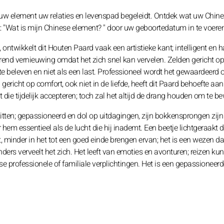
t uw element uw relaties en levenspad begeleidt. Ontdek wat uw Chin
t: "Wat is mijn Chinese element? " door uw geboortedatum in te voeren
twikkelt dit Houten Paard vaak een artistieke kant; intelligent en h
urend vernieuwing omdat het zich snel kan vervelen. Zelden gericht op
te beleven en niet als een last. Professioneel wordt het gewaardeerd 
richt op comfort, ook niet in de liefde, heeft dit Paard behoefte aan
t die tijdelijk accepteren; toch zal het altijd de drang houden om te b
zitten; gepassioneerd en dol op uitdagingen, zijn bokkensprongen zijn
r hem essentieel als de lucht die hij inademt. Een beetje lichtgeraakt 
ect, minder in het tot een goed einde brengen ervan; het is een wezen da
anders verveelt het zich. Het leeft van emoties en avonturen; reizen k
 professionele of familiale verplichtingen. Het is een gepassioneerd