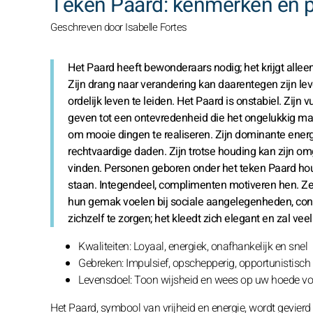
Teken Paard: kenmerken en p
Geschreven door Isabelle Fortes
Het Paard heeft bewonderaars nodig; het krijgt allee
Zijn drang naar verandering kan daarentegen zijn le
ordelijk leven te leiden. Het Paard is onstabiel. Zijn
geven tot een ontevredenheid die het ongelukkig maak
om mooie dingen te realiseren. Zijn dominante energi
rechtvaardige daden. Zijn trotse houding kan zijn 
vinden. Personen geboren onder het teken Paard houde
staan. Integendeel, complimenten motiveren hen. Ze 
hun gemak voelen bij sociale aangelegenheden, confe
zichzelf te zorgen; het kleedt zich elegant en zal ve
Kwaliteiten: Loyaal, energiek, onafhankelijk en snel
Gebreken: Impulsief, opschepperig, opportunistisc
Levensdoel: Toon wijsheid en wees op uw hoede v
Het Paard, symbool van vrijheid en energie, wordt gevierd