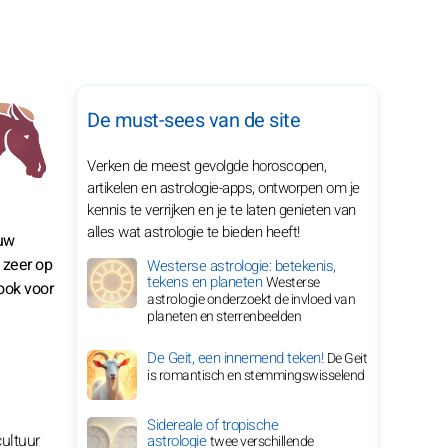
De must-sees van de site
Verken de meest gevolgde horoscopen,
artikelen en astrologie-apps, ontworpen om je
kennis te verrijken en je te laten genieten van
alles wat astrologie te bieden heeft!
duw
 zeer op
Westerse astrologie: betekenis,
tekens en planeten
Westerse
ook voor
astrologie onderzoekt de invloed van
planeten en sterrenbeelden
De Geit, een innemend teken!
De Geit
is romantisch en stemmingswisselend
Sidereale of tropische
cultuur
astrologie
twee verschillende