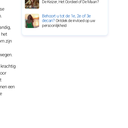
De Keizer, Het Oordeel of De Maan?
ese
.
Behoort u tot de 1e, 2e of 3e
decan?
Ontdek de invloed op uw
persoonlijkheid
andig,
 het
om zijn
ewegen.
 krachtig
door
t
unnen een
e