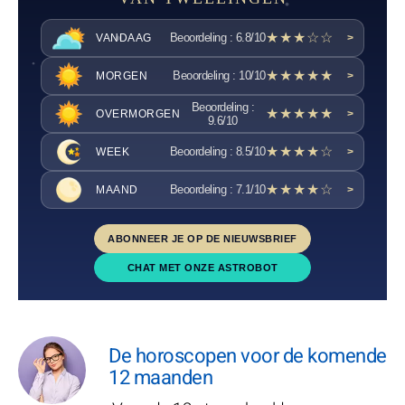
★★★☆☆
Beoordeling : 6.8/10
VANDAAG
>
★★★★★
Beoordeling : 10/10
MORGEN
>
Beoordeling :
★★★★★
OVERMORGEN
>
9.6/10
★★★★☆
Beoordeling : 8.5/10
WEEK
>
★★★★☆
Beoordeling : 7.1/10
MAAND
>
ABONNEER JE OP DE NIEUWSBRIEF
CHAT MET ONZE ASTROBOT
De horoscopen voor de komende
12 maanden