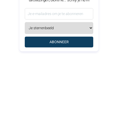
tarotlezingen, bioritme... schrijf je nu in!
ABONNEER