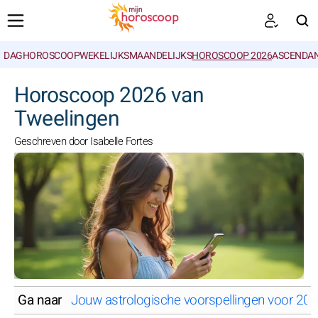
DAGHOROSCOOP
WEKELIJKS
MAANDELIJKS
HOROSCOOP 2026
ASCENDAN
ZOEKEN
Horoscoop 2026 van
Tweelingen
Geschreven door Isabelle Fortes
Ga naar
Jouw astrologische voorspellingen voor 20