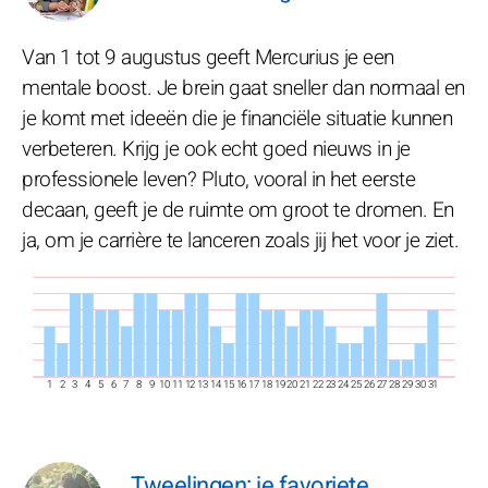
Van 1 tot 9 augustus geeft Mercurius je een
mentale boost. Je brein gaat sneller dan normaal en
je komt met ideeën die je financiële situatie kunnen
verbeteren. Krijg je ook echt goed nieuws in je
professionele leven? Pluto, vooral in het eerste
decaan, geeft je de ruimte om groot te dromen. En
ja, om je carrière te lanceren zoals jij het voor je ziet.
1
2
3
4
5
6
7
8
9
10
11
12
13
14
15
16
17
18
19
20
21
22
23
24
25
26
27
28
29
30
31
Tweelingen: je favoriete