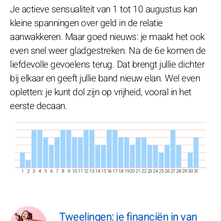
Je actieve sensualiteit van 1 tot 10 augustus kan
kleine spanningen over geld in de relatie
aanwakkeren. Maar goed nieuws: je maakt het ook
even snel weer gladgestreken. Na de 6e komen de
liefdevolle gevoelens terug. Dat brengt jullie dichter
bij elkaar en geeft jullie band nieuw elan. Wel even
opletten: je kunt dol zijn op vrijheid, vooral in het
eerste decaan.
1
2
3
4
5
6
7
8
9
10
11
12
13
14
15
16
17
18
19
20
21
22
23
24
25
26
27
28
29
30
31
Tweelingen: je financiën in van