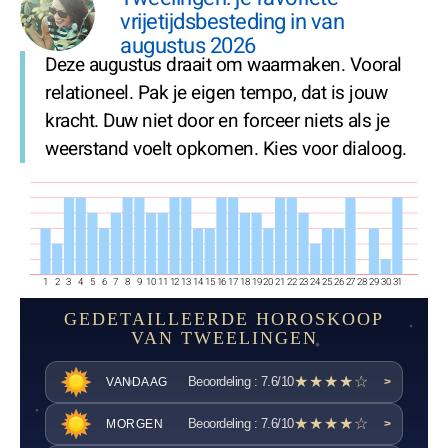
vrijetijdsbesteding in van
augustus 2026
Deze augustus draait om waarmaken. Vooral
relationeel. Pak je eigen tempo, dat is jouw
kracht. Duw niet door en forceer niets als je
weerstand voelt opkomen. Kies voor dialoog.
1
2
3
4
5
6
7
8
9
10
11
12
13
14
15
16
17
18
19
20
21
22
23
24
25
26
27
28
29
30
31
GEDETAILLEERDE HOROSKOOP
VAN TWEELINGEN
★★★★☆
Beoordeling : 7.6/10
VANDAAG
>
★★★★☆
Beoordeling : 7.6/10
MORGEN
>