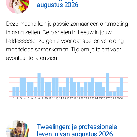
augustus 2026
Deze maand kan je passie zomaar een ontmoeting
in gang zetten. De planeten in Leeuw in jouw
liefdessector zorgen ervoor dat spel en verleiding
moeiteloos samenkomen. Tijd om je talent voor
avontuur te laten zien.
1
2
3
4
5
6
7
8
9
10
11
12
13
14
15
16
17
18
19
20
21
22
23
24
25
26
27
28
29
30
31
Tweelingen: je professionele
leven in van augustus 2026