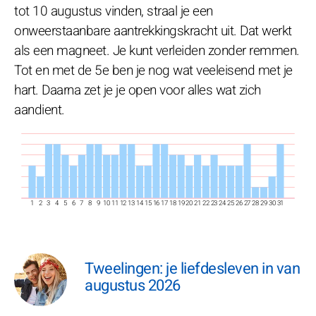
tot 10 augustus vinden, straal je een
onweerstaanbare aantrekkingskracht uit. Dat werkt
als een magneet. Je kunt verleiden zonder remmen.
Tot en met de 5e ben je nog wat veeleisend met je
hart. Daarna zet je je open voor alles wat zich
aandient.
1
2
3
4
5
6
7
8
9
10
11
12
13
14
15
16
17
18
19
20
21
22
23
24
25
26
27
28
29
30
31
Tweelingen: je liefdesleven in van
augustus 2026