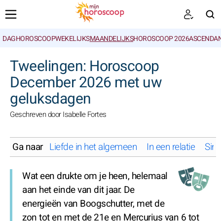
DAGHOROSCOOP
WEKELIJKS
MAANDELIJKS
HOROSCOOP 2026
ASCENDAN
ZOEKEN
Tweelingen: Horoscoop
December 2026 met uw
geluksdagen
Geschreven door Isabelle Fortes
Ga naar
Liefde in het algemeen
In een relatie
Sing
Wat een drukte om je heen, helemaal
aan het einde van dit jaar. De
energieën van Boogschutter, met de
zon tot en met de 21e en Mercurius van 6 tot