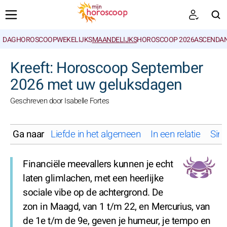
DAGHOROSCOOP
WEKELIJKS
MAANDELIJKS
HOROSCOOP 2026
ASCENDAN
ZOEKEN
Kreeft: Horoscoop September
2026 met uw geluksdagen
Geschreven door Isabelle Fortes
Ga naar
Liefde in het algemeen
In een relatie
Sing
Financiële meevallers kunnen je echt
laten glimlachen, met een heerlijke
sociale vibe op de achtergrond. De
zon in Maagd, van 1 t/m 22, en Mercurius, van
de 1e t/m de 9e, geven je humeur, je tempo en