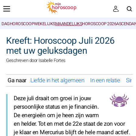
DAGHOROSCOOP
WEKELIJKS
MAANDELIJKS
HOROSCOOP 2026
ASCENDAN
ZOEKEN
Kreeft: Horoscoop Juli 2026
met uw geluksdagen
Geschreven door Isabelle Fortes
Ga naar
Liefde in het algemeen
In een relatie
Sing
Deze juli draait om groei in jouw
persoonlijke status en je financiën.
De energieën om je heen zijn warm
en helder. Tot en met de 22e staat de zon voor
je klaar en Mercurius blijft de hele maand actief.