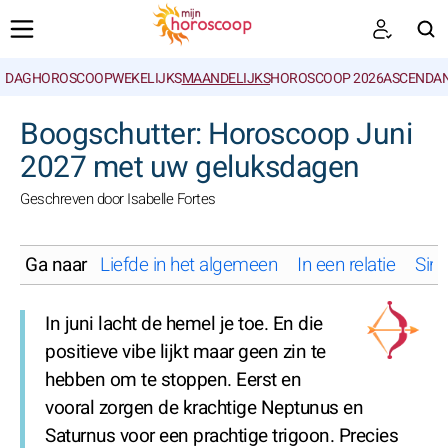
DAGHOROSCOOP
WEKELIJKS
MAANDELIJKS
HOROSCOOP 2026
ASCENDAN
ZOEKEN
Boogschutter: Horoscoop Juni
2027 met uw geluksdagen
Geschreven door Isabelle Fortes
Ga naar
Liefde in het algemeen
In een relatie
Sing
In juni lacht de hemel je toe. En die
positieve vibe lijkt maar geen zin te
hebben om te stoppen. Eerst en
vooral zorgen de krachtige Neptunus en
Saturnus voor een prachtige trigoon. Precies