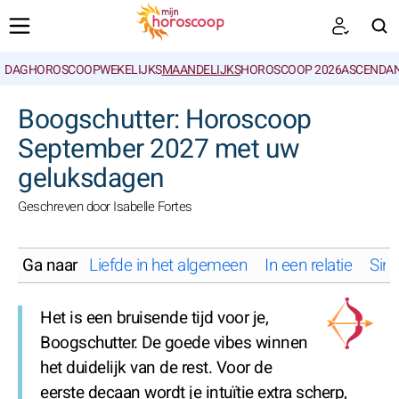
DAGHOROSCOOP
WEKELIJKS
MAANDELIJKS
HOROSCOOP 2026
ASCENDAN
ZOEKEN
Boogschutter: Horoscoop
September 2027 met uw
geluksdagen
Geschreven door Isabelle Fortes
Ga naar
Liefde in het algemeen
In een relatie
Sing
Het is een bruisende tijd voor je,
Boogschutter. De goede vibes winnen
het duidelijk van de rest. Voor de
eerste decaan wordt je intuïtie extra scherp,