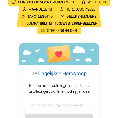
HOROSCOOP VOOR OVERMORGEN
WEKELIJKS
MAANDELIJKS
HOROSCOOP 2026
TAROTLEGGING
GELUKSNUMMERS
COMPATIBILITEIT TUSSEN STERRENBEELDEN
STERRENBEELDEN
Je Dagelijkse Horoscoop
En bovendien: astrologische cadeaus,
tarotlezingen, bioritme... schrijf je nu in!