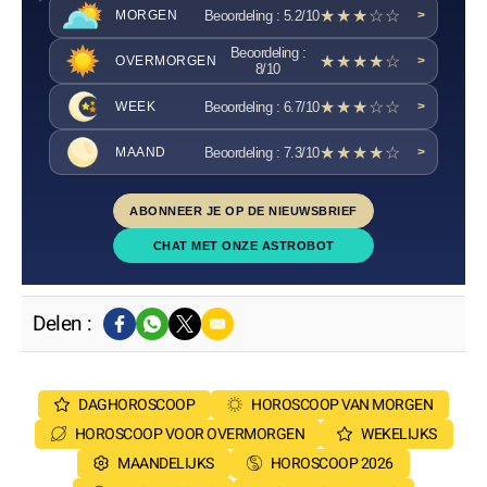
★★★☆☆
Beoordeling : 5.2/10
MORGEN
>
Beoordeling :
★★★★☆
OVERMORGEN
>
8/10
★★★☆☆
Beoordeling : 6.7/10
WEEK
>
★★★★☆
Beoordeling : 7.3/10
MAAND
>
ABONNEER JE OP DE NIEUWSBRIEF
CHAT MET ONZE ASTROBOT
Delen :
DAGHOROSCOOP
HOROSCOOP VAN MORGEN
HOROSCOOP VOOR OVERMORGEN
WEKELIJKS
MAANDELIJKS
HOROSCOOP 2026