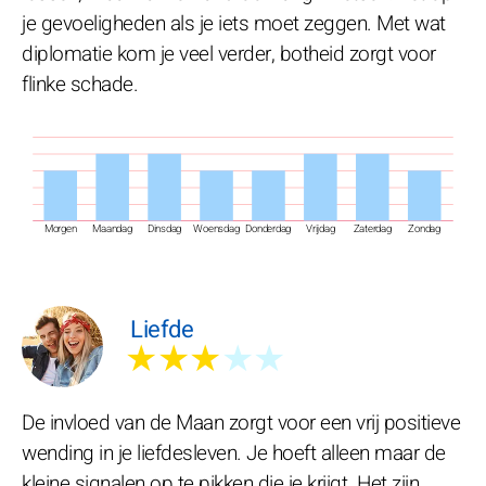
je gevoeligheden als je iets moet zeggen. Met wat
diplomatie kom je veel verder, botheid zorgt voor
flinke schade.
Morgen
Maandag
Dinsdag
Woensdag
Donderdag
Vrijdag
Zaterdag
Zondag
Liefde
★★★
★★
De invloed van de Maan zorgt voor een vrij positieve
wending in je liefdesleven. Je hoeft alleen maar de
kleine signalen op te pikken die je krijgt. Het zijn