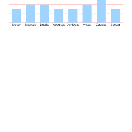
Morgen
Maandag
Dinsdag
Woensdag
Donderdag
Vrijdag
Zaterdag
Zondag