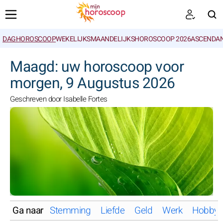
DAGHOROSCOOP
WEKELIJKS
MAANDELIJKS
HOROSCOOP 2026
ASCENDAN
ZOEKEN
Maagd: uw horoscoop voor
morgen, 9 Augustus 2026
Geschreven door Isabelle Fortes
Ga naar
Stemming
Liefde
Geld
Werk
Hobby'