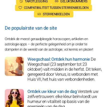
TAROTLEGGING
GELUKSNUMMERS
COMPATIBILITEIT TUSSEN STERRENBEELDEN
STERRENBEELDEN
De populairste van de site
Ontdek de meest geraadpleegde horoscopen, artikelen en
astrologie-apps – de perfecte gelegenheid om je onder te
dompelen in de wereld van de astrologie, vol kennis en plezier!
Weegschaal: Ontdek hun harmonie
De
Weegschaal (23 september tot 23
oktober) valt midden in de herfst. Dit teken,
geregeerd door Venus, is verbonden met
Huis VII, het huis van verbondenheden.
Ontdek uw kleur van de dag
Versterk uw
zelfvertrouwen: elke kleur beïnvloedt uw
humeur en vitaliteit op basis van de
energieën van de dag.