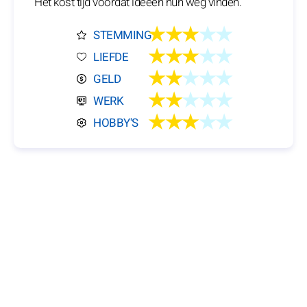
Het kost tijd voordat ideeën hun weg vinden.
★★★
★★
STEMMING
★★★
★★
LIEFDE
★★
★★★
GELD
★★
★★★
WERK
★★★
★★
HOBBY'S