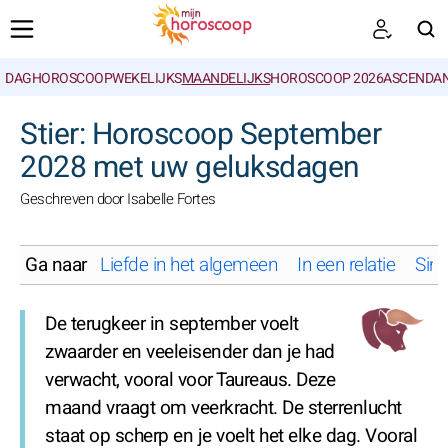
DAGHOROSCOOP
WEKELIJKS
MAANDELIJKS
HOROSCOOP 2026
ASCENDAN
ZOEKEN
Stier: Horoscoop September
2028 met uw geluksdagen
Geschreven door Isabelle Fortes
Ga naar
Liefde in het algemeen
In een relatie
Sing
De terugkeer in september voelt
zwaarder en veeleisender dan je had
verwacht, vooral voor Taureaus. Deze
maand vraagt om veerkracht. De sterrenlucht
staat op scherp en je voelt het elke dag. Vooral