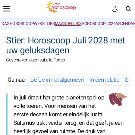
DAGHOROSCOOP
WEKELIJKS
MAANDELIJKS
HOROSCOOP 2026
ASCENDAN
ZOEKEN
Stier: Horoscoop Juli 2028 met
uw geluksdagen
Geschreven door Isabelle Fortes
Ga naar
Liefde in het algemeen
In een relatie
Sing
In juli draait het grote planetenspel op
volle toeren. Voor mensen van het
eerste decaan komt er eindelijk lucht.
Saturnus trekt verder terug, en dat geeft je een
heerlijk gevoel van ruimte. De druk van