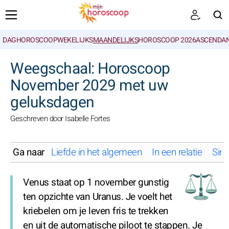
DAGHOROSCOOP
WEKELIJKS
MAANDELIJKS
HOROSCOOP 2026
ASCENDAN
ZOEKEN
Weegschaal: Horoscoop
November 2029 met uw
geluksdagen
Geschreven door Isabelle Fortes
Ga naar
Liefde in het algemeen
In een relatie
Sing
Venus staat op 1 november gunstig
ten opzichte van Uranus. Je voelt het
kriebelen om je leven fris te trekken
en uit de automatische piloot te stappen. Je