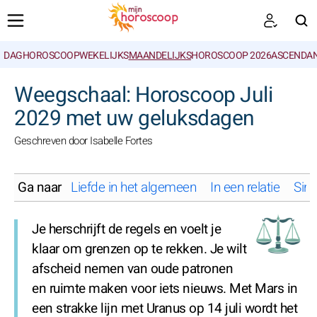
DAGHOROSCOOP
WEKELIJKS
MAANDELIJKS
HOROSCOOP 2026
ASCENDAN
ZOEKEN
Weegschaal: Horoscoop Juli
2029 met uw geluksdagen
Geschreven door Isabelle Fortes
Ga naar
Liefde in het algemeen
In een relatie
Sing
Je herschrijft de regels en voelt je
klaar om grenzen op te rekken. Je wilt
afscheid nemen van oude patronen
en ruimte maken voor iets nieuws. Met Mars in
een strakke lijn met Uranus op 14 juli wordt het