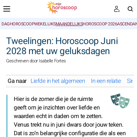
DAGHOROSCOOP
WEKELIJKS
MAANDELIJKS
HOROSCOOP 2026
ASCENDAN
ZOEKEN
Tweelingen: Horoscoop Juni
2028 met uw geluksdagen
Geschreven door Isabelle Fortes
Ga naar
Liefde in het algemeen
In een relatie
Sing
Hier is de zomer die je de ruimte
geeft om je inzichten over liefde en
waarden echt in daden om te zetten.
Venus trekt nu in juni dwars door jouw teken.
Dat is zo’n belangrijke configuratie die als een