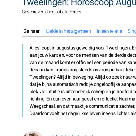
Tweelingen: Horoscoop Augu
Geschreven door Isabelle Fortes
Ga naar
Liefde in het algemeen
In een relatie
Sing
Alles loopt in augustus geweldig voor Tweelingen. En
aan jouw kant en, voor de mensen van de derde decaan, 
van de maand komt er officieel een periode van ka
decaan kan Uranus nog steeds onvoorspelbaar tekeergaa
Tweelingen? Altijd in beweging. Altijd op zoek naar w
dat je bijna automatisch redt: je ongelooflijke aan
plek. Je intuïtie is uitzonderlijk scherp en je hoofd d
richting. En dan over naar geest en reflectie. Naarm
Weegschaal, en dat maakt je communicatie zachter, ma
Daardoor voelt het dagelijkse leven ineens lichter, al