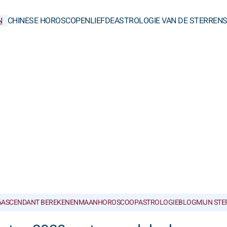
N
CHINESE HOROSCOPEN
LIEFDE
ASTROLOGIE VAN DE STERREN
6
ASCENDANT BEREKENEN
MAANHOROSCOOP
ASTROLOGIEBLOG
MIJN ST