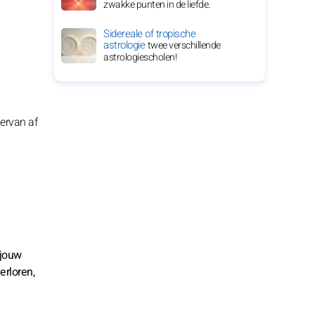
zwakke punten in de liefde.
Sidereale of tropische
astrologie
twee verschillende
astrologiescholen!
ervan af
 jouw
erloren,