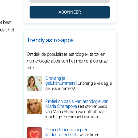
ABONNEER
t best
dat het
Trendy astro-apps
Ontdek de populairste astrologie-, tarot- en
numerologie-apps van het moment op onze
site:
Ontvang je
geluksnummers!
Ontvang elke dag je
geluksnummers!
Profiel op basis van astrologie van
Maria Sharapova
Het sterrenbeeld
van Maria Sharapova onthult haar
krachtige en competitieve aard.
Geboortehoroscoop en
liefdespotentieel
Uw sterke en