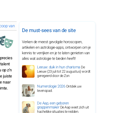
coop van augustus 2028 voor je sterrenbeeld
De must-sees van de site
Verken de meest gevolgde horoscopen,
artikelen en astrologie-apps, ontworpen om je
kennis te verrijken en je te laten genieten van
 precies
alles wat astrologie te bieden heeft!
talent
Leeuw: duik in hun charisma
De
 op z’n
Leeuw (23 juli tot 22 augustus) wordt
e juiste
geregeerd door de Zon
te naar
Numerologie 2026
Ontdek uw
imte.
levenspad.
De Aap, een geboren
grappenmaker
De Aap weet zich uit
hachelijke situaties te redden.