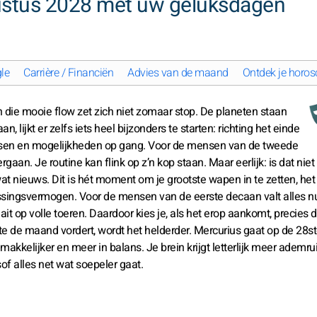
stus 2028 met uw geluksdagen
le
Carrière / Financiën
Advies van de maand
Ontdek je horos
 die mooie flow zet zich niet zomaar stop. De planeten staan
lijkt er zelfs iets heel bijzonders te starten: richting het einde
nsen en mogelijkheden op gang. Voor de mensen van de tweede
n. Je routine kan flink op z’n kop staan. Maar eerlijk: is dat niet
at nieuws. Dit is hét moment om je grootste wapen in te zetten, het 
passingsvermogen. Voor de mensen van de eerste decaan valt alles nu
raait op volle toeren. Daardoor kies je, als het erop aankomt, precies d
ate de maand vordert, wordt het helderder. Mercurius gaat op de 28s
kkelijker en meer in balans. Je brein krijgt letterlijk meer ademru
sof alles net wat soepeler gaat.