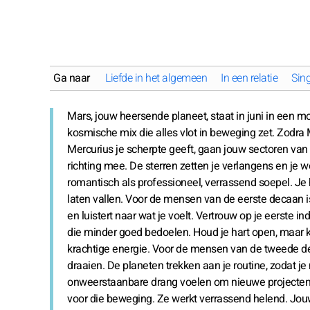
Ga naar
Liefde in het algemeen
In een relatie
Sing
Mars, jouw heersende planeet, staat in juni in een mo
kosmische mix die alles vlot in beweging zet. Zod
Mercurius je scherpte geeft, gaan jouw sectoren va
richting mee. De sterren zetten je verlangens en je 
romantisch als professioneel, verrassend soepel. Je
laten vallen. Voor de mensen van de eerste decaan is
en luistert naar wat je voelt. Vertrouw op je eerste i
die minder goed bedoelen. Houd je hart open, maar ki
krachtige energie. Voor de mensen van de tweede dec
draaien. De planeten trekken aan je routine, zodat je
onweerstaanbare drang voelen om nieuwe projecten t
voor die beweging. Ze werkt verrassend helend. Jouw