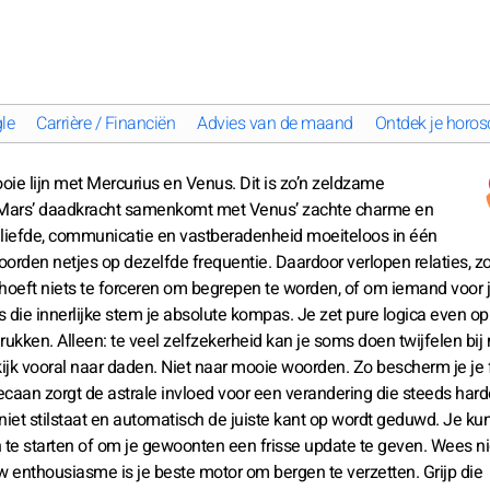
le
Carrière / Financiën
Advies van de maand
Ontdek je horos
oie lijn met Mercurius en Venus. Dit is zo’n zeldzame
ra Mars’ daadkracht samenkomt met Venus’ zachte charme en
n liefde, communicatie en vastberadenheid moeiteloos in één
woorden netjes op dezelfde frequentie. Daardoor verlopen relaties, z
 hoeft niets te forceren om begrepen te worden, of om iemand voor j
 die innerlijke stem je absolute kompas. Je zet pure logica even o
ndrukken. Alleen: te veel zelfzekerheid kan je soms doen twijfelen bi
jk vooral naar daden. Niet naar mooie woorden. Zo bescherm je je f
aan zorgt de astrale invloed voor een verandering die steeds hard
 niet stilstaat en automatisch de juiste kant op wordt geduwd. Je ku
e starten of om je gewoonten een frisse update te geven. Wees n
 enthousiasme is je beste motor om bergen te verzetten. Grijp die