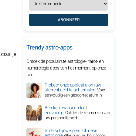
ABONNEER
Trendy astro-apps
straal je
Ontdek de populairste astrologie-, tarot- en
numerologie-apps van het moment op onze
site:
Probeer onze applicatie om uw
sterrenbeeld te achterhalen!
Voer
eenvoudig een geboortedatum in
Bereken uw ascendant
eenvoudig!
Ontdek de kenmerken van
uw persoonlijkheid
In de schijnwerpers: Chinese
astrologie
Alles over uw horoscoop