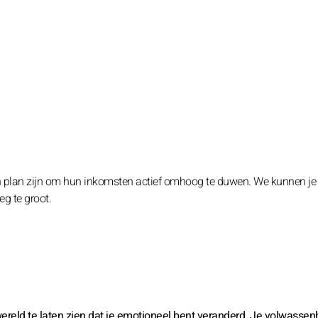
 van plan zijn om hun inkomsten actief omhoog te duwen. We kunnen je 
g te groot.
 wereld te laten zien dat je emotioneel bent veranderd. Je volwassen