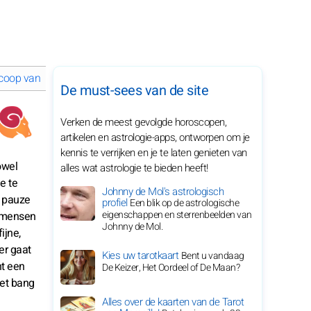
coop van juni 2028 voor je sterrenbeeld
De must-sees van de site
Verken de meest gevolgde horoscopen,
artikelen en astrologie-apps, ontworpen om je
kennis te verrijken en je te laten genieten van
owel
alles wat astrologie te bieden heeft!
e te
Johnny de Mol's astrologisch
p pauze
profiel
Een blik op de astrologische
eigenschappen en sterrenbeelden van
j mensen
Johnny de Mol.
ijne,
er gaat
Kies uw tarotkaart
Bent u vandaag
nt een
De Keizer, Het Oordeel of De Maan?
iet bang
Alles over de kaarten van de Tarot