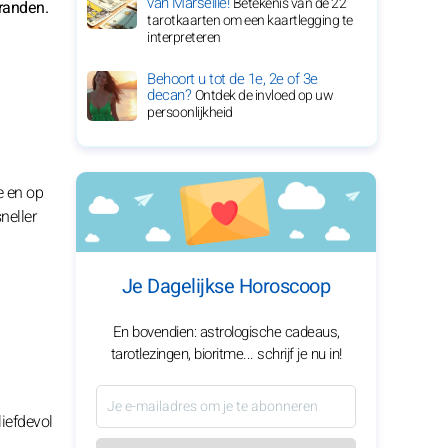
van Marseille!
Betekenis van de 22
branden.
tarotkaarten om een kaartlegging te
interpreteren
Behoort u tot de 1e, 2e of 3e
decan?
Ontdek de invloed op uw
persoonlijkheid
e en op
neller
Je Dagelijkse Horoscoop
En bovendien: astrologische cadeaus,
tarotlezingen, bioritme... schrijf je nu in!
liefdevol