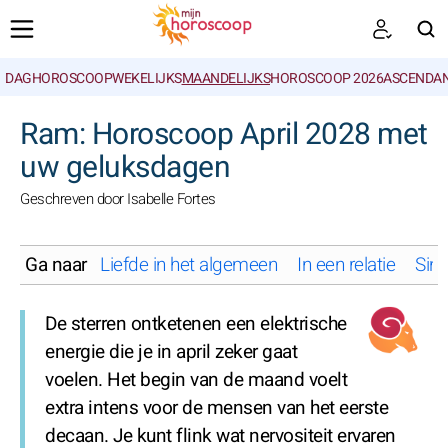
DAGHOROSCOOP
WEKELIJKS
MAANDELIJKS
HOROSCOOP 2026
ASCENDAN
ZOEKEN
Ram: Horoscoop April 2028 met
uw geluksdagen
Geschreven door Isabelle Fortes
Ga naar
Liefde in het algemeen
In een relatie
Sing
De sterren ontketenen een elektrische
energie die je in april zeker gaat
voelen. Het begin van de maand voelt
extra intens voor de mensen van het eerste
decaan. Je kunt flink wat nervositeit ervaren