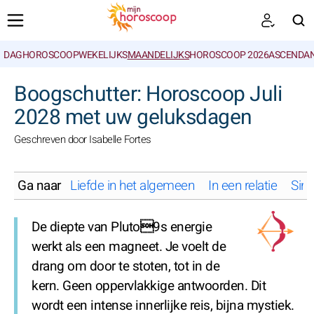
DAGHOROSCOOP
WEKELIJKS
MAANDELIJKS
HOROSCOOP 2026
ASCENDAN
ZOEKEN
Boogschutter: Horoscoop Juli
2028 met uw geluksdagen
Geschreven door Isabelle Fortes
Ga naar
Liefde in het algemeen
In een relatie
Sing
De diepte van Pluto9s energie
werkt als een magneet. Je voelt de
drang om door te stoten, tot in de
kern. Geen oppervlakkige antwoorden. Dit
wordt een intense innerlijke reis, bijna mystiek.