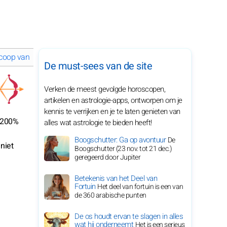
coop van januari 2028 voor je sterrenbeeld
De must-sees van de site
Verken de meest gevolgde horoscopen,
artikelen en astrologie-apps, ontworpen om je
kennis te verrijken en je te laten genieten van
t 200%
alles wat astrologie te bieden heeft!
Boogschutter: Ga op avontuur
De
niet
Boogschutter (23 nov. tot 21 dec.)
geregeerd door Jupiter
Betekenis van het Deel van
Fortuin
Het deel van fortuin is een van
de 360 arabische punten
De os houdt ervan te slagen in alles
wat hij onderneemt
Het is een serieus