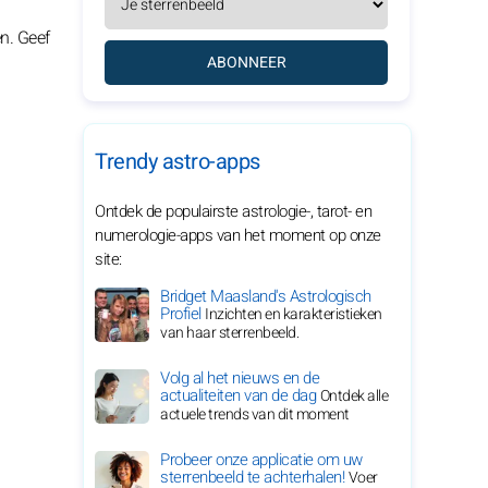
en. Geef
ABONNEER
Trendy astro-apps
Ontdek de populairste astrologie-, tarot- en
numerologie-apps van het moment op onze
site:
Bridget Maasland's Astrologisch
Profiel
Inzichten en karakteristieken
van haar sterrenbeeld.
Volg al het nieuws en de
actualiteiten van de dag
Ontdek alle
actuele trends van dit moment
Probeer onze applicatie om uw
sterrenbeeld te achterhalen!
Voer