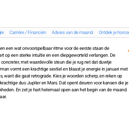
le
Carrière / Financiën
Advies van de maand
Ontdek je horos
n en een wat onvoorspelbaar ritme voor de eerste staan de
art op een sterke intuïtie en een diepgeworteld verlangen. De
 concreter, met waardevolle steun die je rug net dat duwtje
an vormt een krachtige sextiel en blaast je energie in januari me
, want die gaat retrograde. Kies je woorden scherp, en reken op
 krachtige duo Jupiter en Mars. Dat opent deuren voor kansen die je 
kheden. En zet je hart helemaal open aan het begin van de maand.
aar.