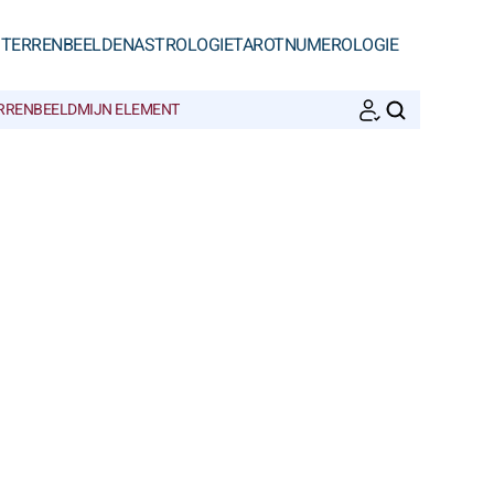
STERRENBEELDEN
ASTROLOGIE
TAROT
NUMEROLOGIE
ERRENBEELD
MIJN ELEMENT
ZOEKEN