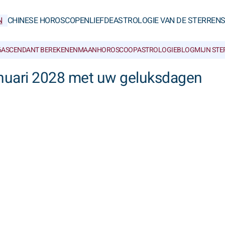
N
CHINESE HOROSCOPEN
LIEFDE
ASTROLOGIE VAN DE STERREN
6
ASCENDANT BEREKENEN
MAANHOROSCOOP
ASTROLOGIEBLOG
MIJN ST
nuari 2028 met uw geluksdagen