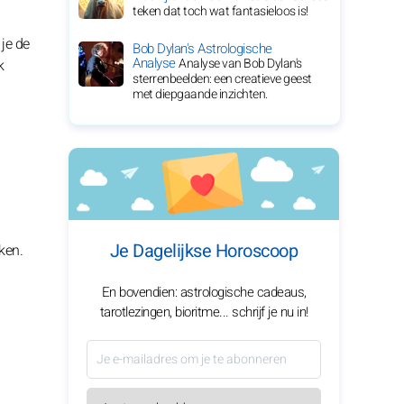
teken dat toch wat fantasieloos is!
je de
Bob Dylan's Astrologische
Analyse
Analyse van Bob Dylan's
k
sterrenbeelden: een creatieve geest
met diepgaande inzichten.
Je Dagelijkse Horoscoop
ken.
En bovendien: astrologische cadeaus,
tarotlezingen, bioritme... schrijf je nu in!