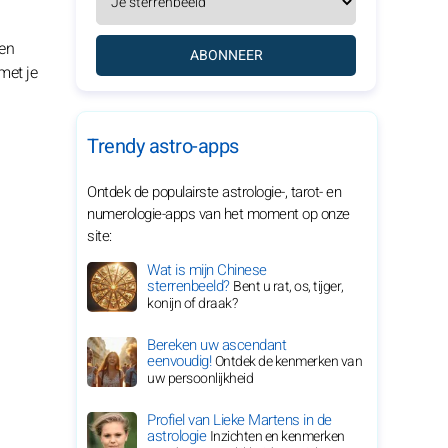
een
ABONNEER
met je
Trendy astro-apps
Ontdek de populairste astrologie-, tarot- en
numerologie-apps van het moment op onze
site:
Wat is mijn Chinese
sterrenbeeld?
Bent u rat, os, tijger,
konijn of draak?
Bereken uw ascendant
eenvoudig!
Ontdek de kenmerken van
uw persoonlijkheid
Profiel van Lieke Martens in de
astrologie
Inzichten en kenmerken