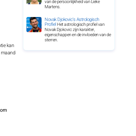
van de persoonlijkheid van Lieke
Martens.
Novak Djokovic's Astrologisch
Profiel
Het astrologisch profiel van
Novak Djokovic: zijn karakter,
eigenschappen en de invloeden van de
sterren.
tie kan
de maand
g om