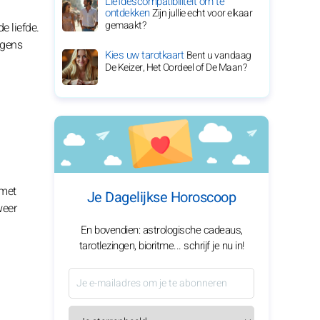
Liefdescompatibiliteit om te
ontdekken
Zijn jullie echt voor elkaar
gemaakt?
e liefde.
ngens
Kies uw tarotkaart
Bent u vandaag
De Keizer, Het Oordeel of De Maan?
 met
Je Dagelijkse Horoscoop
weer
En bovendien: astrologische cadeaus,
tarotlezingen, bioritme... schrijf je nu in!