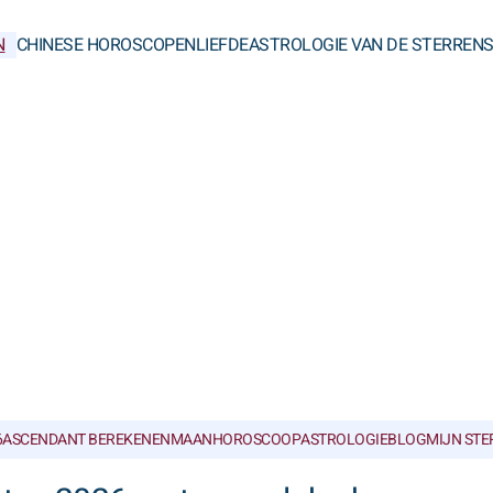
N
CHINESE HOROSCOPEN
LIEFDE
ASTROLOGIE VAN DE STERREN
6
ASCENDANT BEREKENEN
MAANHOROSCOOP
ASTROLOGIEBLOG
MIJN ST