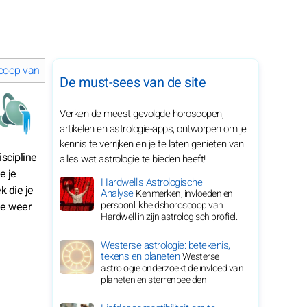
coop van augustus 2026 voor je sterrenbeeld
De must-sees van de site
Verken de meest gevolgde horoscopen,
artikelen en astrologie-apps, ontworpen om je
kennis te verrijken en je te laten genieten van
scipline
alles wat astrologie te bieden heeft!
e je
Hardwell's Astrologische
k die je
Analyse
Kenmerken, invloeden en
persoonlijkheidshoroscoop van
je weer
Hardwell in zijn astrologisch profiel.
Westerse astrologie: betekenis,
tekens en planeten
Westerse
astrologie onderzoekt de invloed van
planeten en sterrenbeelden