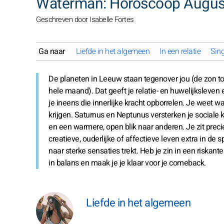
Waterman: Horoscoop Augus
Geschreven door Isabelle Fortes
Ga naar
Liefde in het algemeen
In een relatie
Sing
De planeten in Leeuw staan tegenover jou (de zon to
hele maand). Dat geeft je relatie- en huwelijksleven 
je ineens die innerlijke kracht opborrelen. Je weet wa
krijgen. Saturnus en Neptunus versterken je sociale 
en een warmere, open blik naar anderen. Je zit prec
creatieve, ouderlijke of affectieve leven extra in de 
naar sterke sensaties trekt. Heb je zin in een riskan
in balans en maak je je klaar voor je comeback.
Liefde in het algemeen