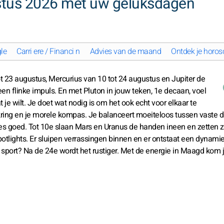
tus 2026 met uw geluksdagen
le
Carri ere / Financi n
Advies van de maand
Ontdek je horos
t 23 augustus, Mercurius van 10 tot 24 augustus en Jupiter de
een flinke impuls. En met Pluton in jouw teken, 1e decaan, voel
t je wilt. Je doet wat nodig is om het ook echt voor elkaar te
kring en je morele kompas. Je balanceert moeiteloos tussen vaste di
ies goed. Tot 10e slaan Mars en Uranus de handen ineen en zetten z
spotlights. Er sluipen verrassingen binnen en er ontstaat een dynamie
te sport? Na de 24e wordt het rustiger. Met de energie in Maagd kom 