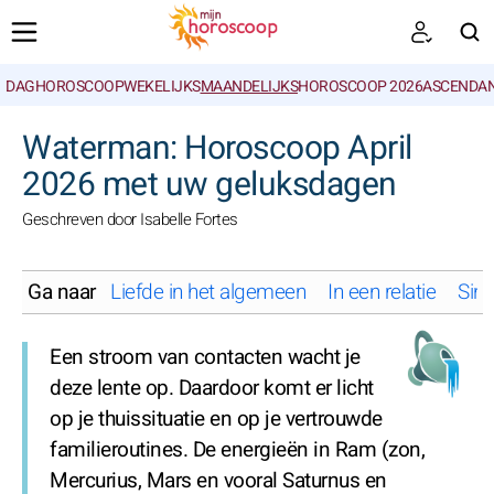
DAGHOROSCOOP
WEKELIJKS
MAANDELIJKS
HOROSCOOP 2026
ASCENDAN
ZOEKEN
Waterman: Horoscoop April
2026 met uw geluksdagen
Geschreven door Isabelle Fortes
Ga naar
Liefde in het algemeen
In een relatie
Sing
Een stroom van contacten wacht je
deze lente op. Daardoor komt er licht
op je thuissituatie en op je vertrouwde
familieroutines. De energieën in Ram (zon,
Mercurius, Mars en vooral Saturnus en